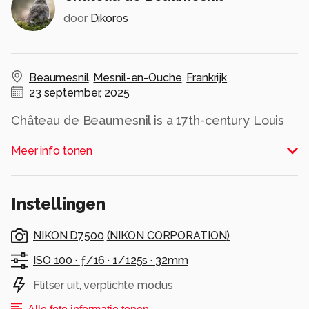
door
Dikoros
Beaumesnil
,
Mesnil-en-Ouche
,
Frankrijk
23 september, 2025
Château de Beaumesnil is a 17th-century Louis
XIII baroque style château located in the village
Meer info tonen
of Beaumesnil in Eure department of Normandy
in northern France. The château, now an official
historical monument of France, is surrounded by
Instellingen
a moat, having been built on the site of a
medieval castle of the same name.
NIKON D7500
(
NIKON CORPORATION
)
Alle rechten voorbehouden
ISO 100 ·
ƒ/16 ·
1/125s ·
32mm
Flitser uit, verplichte modus