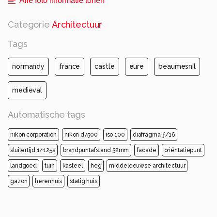
Alle foto informatie tonen
Categorie
Architectuur
Tags
normandy
france
castle
eure
beaumesnil
medieval
Automatische tags
nikon corporation
nikon d7500
iso 100
diafragma ƒ/16
sluitertijd 1/125s
brandpuntafstand 32mm
facade
oriëntatiepunt
landgoed
tuin
kasteel
heg
middeleeuwse architectuur
gazon
herenhuis
statig huis