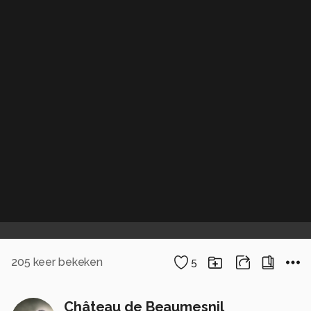
205
keer bekeken
5
Château de Beaumesnil