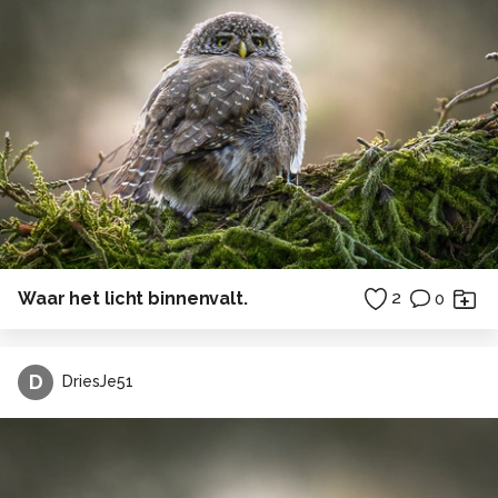
Waar het licht binnenvalt.
2
0
D
DriesJe51