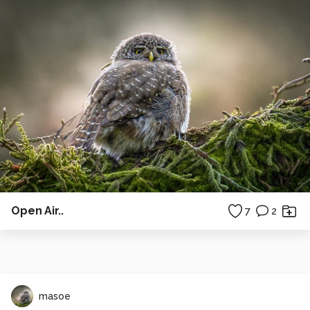
Open Air..
7
2
masoe