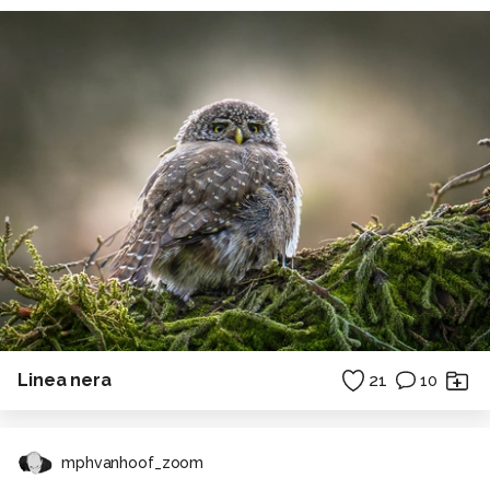
Linea nera
21
10
mphvanhoof_zoom