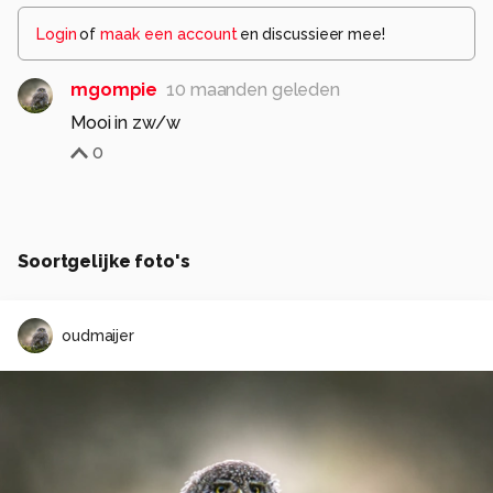
Login
of
maak een account
en discussieer mee!
mgompie
10 maanden geleden
Mooi in zw/w
0
Soortgelijke foto's
oudmaijer