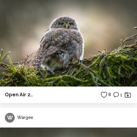
Open Air 2..
8
1
W
Wargee