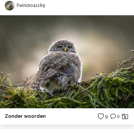
Patrick041169
Zonder woorden
9
0