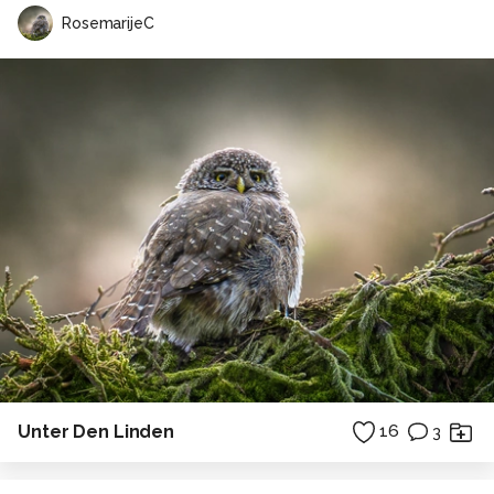
RosemarijeC
Unter Den Linden
16
3