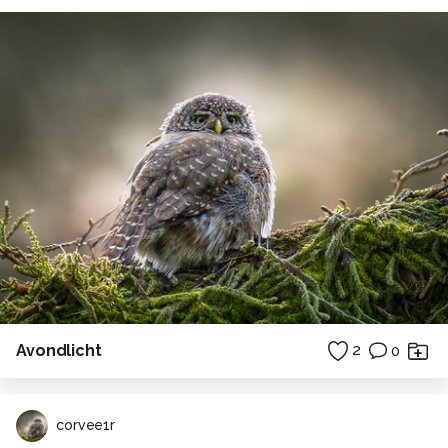
Avondlicht
2
0
corvee1r