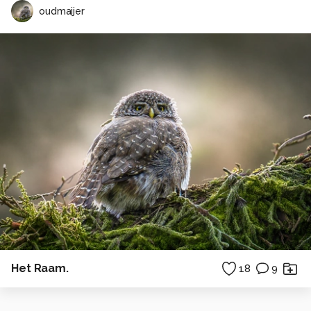
oudmaijer
Het Raam.
18
9