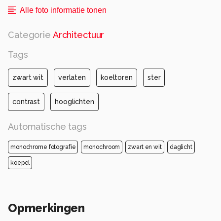
Alle foto informatie tonen
Categorie
Architectuur
Tags
zwart wit
verlaten
koeltoren
ster
contrast
hooglichten
Automatische tags
monochrome fotografie
monochroom
zwart en wit
daglicht
koepel
Opmerkingen