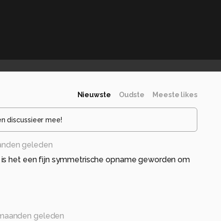
Nieuwste
Oudste
Meeste likes
en discussieer mee!
anden geleden
 is het een fijn symmetrische opname geworden om
maanden geleden