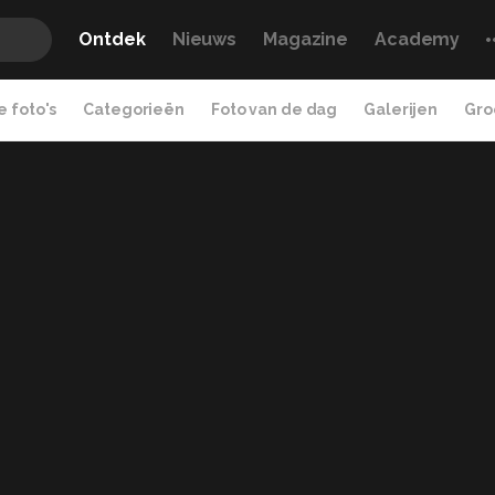
Ontdek
Nieuws
Magazine
Academy
 foto's
Categorieën
Foto van de dag
Galerijen
Gro