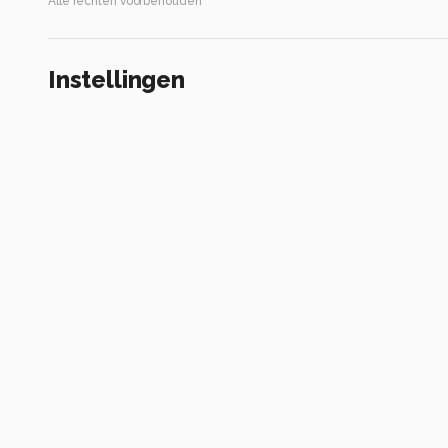
Alle rechten voorbehouden
Instellingen
GFX100RF
(
FUJIFILM
)
ISO 200 ·
ƒ/4 ·
1/125s ·
35mm
Flits uit
Alle foto informatie tonen
Categorie
Architectuur
Automatische tags
fujifilm
gfx100rf
iso 200
diafragma ƒ/4
sluitertijd 1/125s
br
vloer
monochrome fotografie
composietmateriaal
monochroom
wandelen
schoonheid