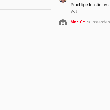
Prachtige locatie om 
1
Mar-Ge
10 maanden
M
Mooi spiegeltje.
1
andpuntafstand 35mm
vloeren
zwart en wit
concreet
tegel