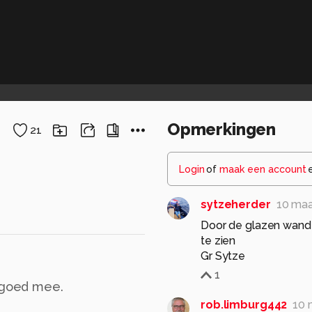
Opmerkingen
21
Login
of
maak een account
sytzeherder
10 ma
Door de glazen wand
te zien
Gr Sytze
1
e goed mee.
rob.limburg442
10 