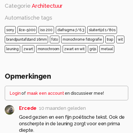
Categorie
Architectuur
Automatische tags
sony
ilce-5000
iso 200
diafragma ƒ/6.3
sluitertijd 1/80s
brandpuntafstand 16mm
foto
monochrome fotografie
trap
wit
leuning
zwart
monochroom
zwart en wit
grijs
metaal
Opmerkingen
Login
of
maak een account
en discussieer mee!
Ercede
10 maanden geleden
Goed gezien en een fijn poëtische tekst. Ook de
onscherpte in de leuning zorgt voor een prima
diepte.