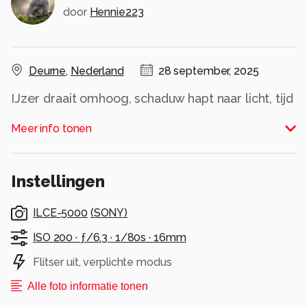
door
Hennie223
Deurne
,
Nederland
28 september, 2025
IJzer draait omhoog, schaduw hapt naar licht, tijd
tikt in treden.
Meer info tonen
Alle rechten voorbehouden
Instellingen
ILCE-5000
(
SONY
)
ISO 200 ·
ƒ/6.3 ·
1/80s ·
16mm
Flitser uit, verplichte modus
Alle foto informatie tonen