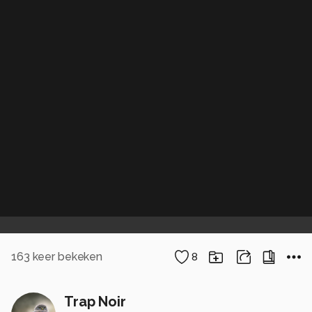
163
keer bekeken
8
Trap Noir