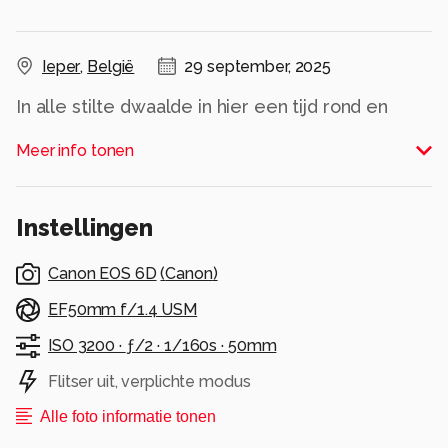
Ieper
,
België
29 september, 2025
In alle stilte dwaalde in hier een tijd rond en
bedacht mijn respect naar al de overledenen.
Meer info tonen
Bijzondere plek en een echte aanrader om hem
snachts te bezichtigen.
Instellingen
Mijn volledige reeks van 8 beelden kan u
uiteraard op mijn instagram terug vinden onder
Canon EOS 6D
(
Canon
)
chris v walleghem veel kijk genot.
EF50mm f/1.4 USM
Liefst chris.
ISO 3200 ·
ƒ/2 ·
1/160s ·
50mm
Alle rechten voorbehouden
Flitser uit, verplichte modus
Alle foto informatie tonen