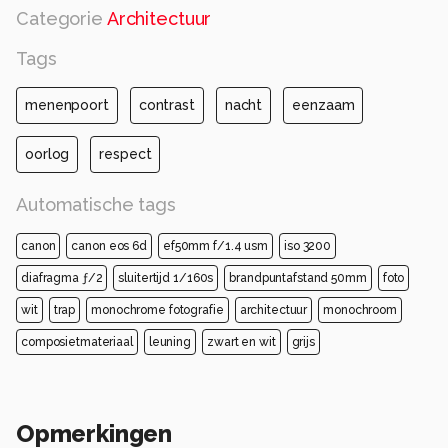
Categorie
Architectuur
Tags
menenpoort
contrast
nacht
eenzaam
oorlog
respect
Automatische tags
canon
canon eos 6d
ef50mm f/1.4 usm
iso 3200
diafragma ƒ/2
sluitertijd 1/160s
brandpuntafstand 50mm
foto
wit
trap
monochrome fotografie
architectuur
monochroom
composietmateriaal
leuning
zwart en wit
grijs
Opmerkingen