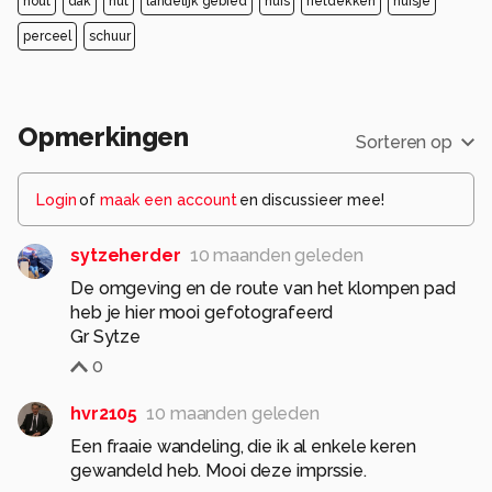
hout
dak
hut
landelijk gebied
huis
rietdekken
huisje
perceel
schuur
Opmerkingen
Sorteren op
Login
of
maak een account
en discussieer mee!
sytzeherder
10 maanden geleden
De omgeving en de route van het klompen pad
heb je hier mooi gefotografeerd
Gr Sytze
0
hvr2105
10 maanden geleden
Een fraaie wandeling, die ik al enkele keren
gewandeld heb. Mooi deze imprssie.