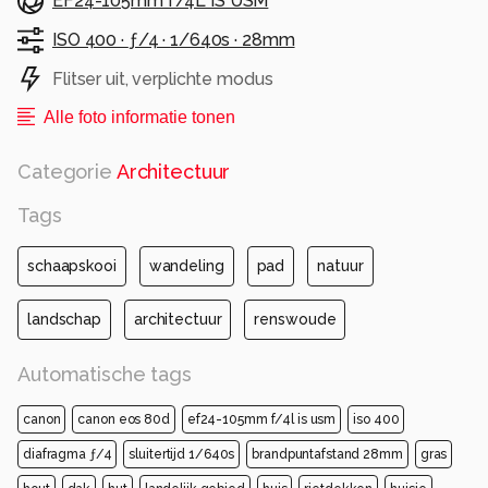
EF24-105mm f/4L IS USM
ontgonnen en nam het aantal schapen af.
De ingestorte schaapskooi is in 1999
ISO 400 ·
ƒ/4 ·
1/640s ·
28mm
gerestaureerd.
Flitser uit, verplichte modus
Alle foto informatie tonen
22 september 2025.
Groetjes, Bob.
Categorie
Architectuur
Alle rechten voorbehouden
Tags
schaapskooi
wandeling
pad
natuur
landschap
architectuur
renswoude
Automatische tags
canon
canon eos 80d
ef24-105mm f/4l is usm
iso 400
diafragma ƒ/4
sluitertijd 1/640s
brandpuntafstand 28mm
gras