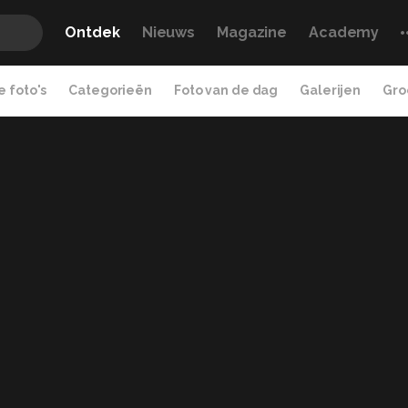
Ontdek
Nieuws
Magazine
Academy
 foto's
Categorieën
Foto van de dag
Galerijen
Gro