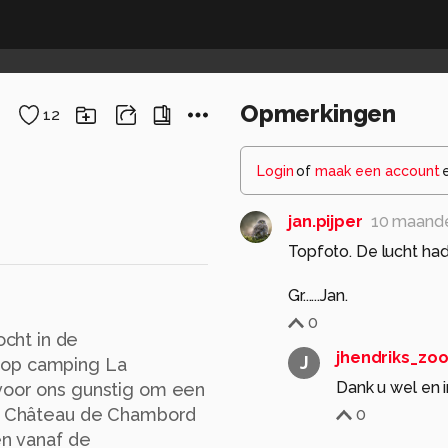
Opmerkingen
12
Login
of
maak een account
jan.pijper
10 maand
Topfoto. De lucht ha
Gr......Jan.
0
cht in de
jhendriks_zo
J
 op camping La
Dank u wel en i
 voor ons gunstig om een
en. Château de Chambord
0
en vanaf de