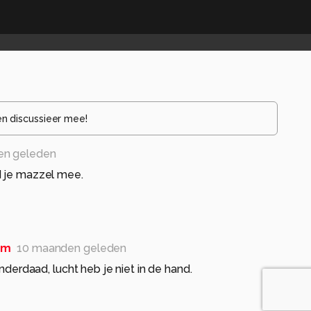
en discussieer mee!
en geleden
d je mazzel mee.
om
10 maanden geleden
nderdaad, lucht heb je niet in de hand.