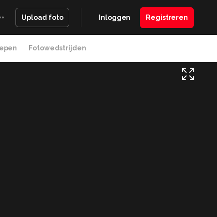
Inloggen
Registreren
Upload foto
epen
Fotowedstrijden