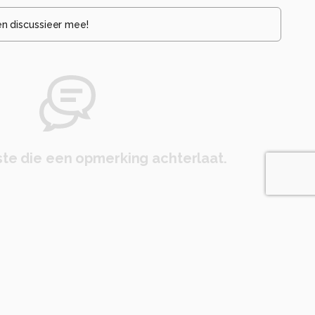
en discussieer mee!
te die een opmerking achterlaat.