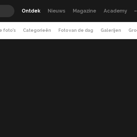
Ontdek
Nieuws
Magazine
Academy
 foto's
Categorieën
Foto van de dag
Galerijen
Gro