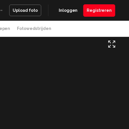
Inloggen
Registreren
Upload foto
epen
Fotowedstrijden