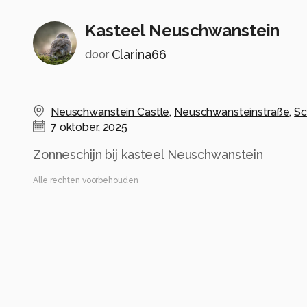
Kasteel Neuschwanstein
Clarina66
door
Neuschwanstein Castle
,
Neuschwansteinstraße
,
S
7 oktober, 2025
Zonneschijn bij kasteel Neuschwanstein
Alle rechten voorbehouden
Instellingen
NIKON Z 7
(
NIKON CORPORATION
)
NIKKOR Z 28-400mm f/4-8 VR