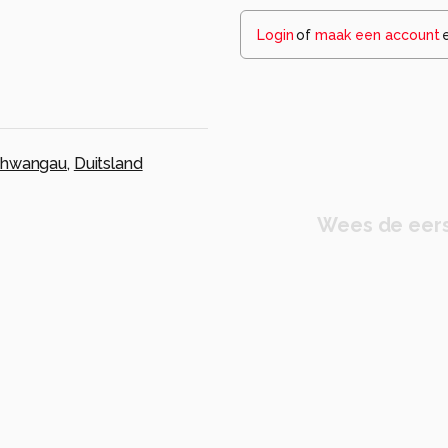
Login
of
maak een account
chwangau
,
Duitsland
Wees de eers