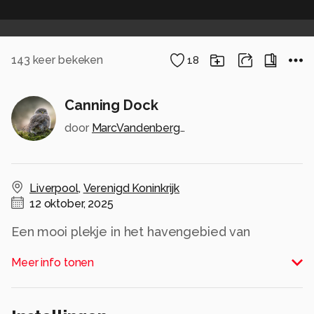
143
keer bekeken
18
Canning Dock
door
MarcVandenberghe
Liverpool
,
Verenigd Koninkrijk
12 oktober, 2025
Een mooi plekje in het havengebied van
Meer info tonen
Alle rechten voorbehouden