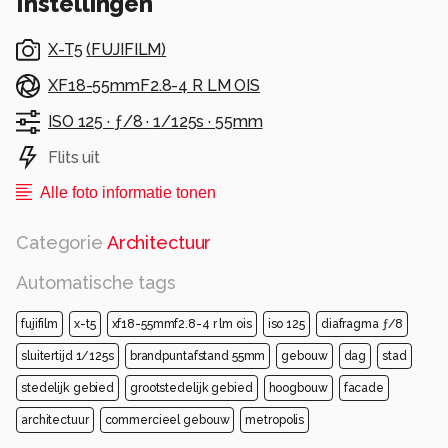
Instellingen
X-T5
(
FUJIFILM
)
XF18-55mmF2.8-4 R LM OIS
ISO 125 ·
ƒ/8 ·
1/125s ·
55mm
Flits uit
Alle foto informatie tonen
Categorie
Architectuur
Automatische tags
fujifilm
x-t5
xf18-55mmf2.8-4 r lm ois
iso 125
diafragma ƒ/8
sluitertijd 1/125s
brandpuntafstand 55mm
gebouw
dag
stad
stedelijk gebied
grootstedelijk gebied
hoogbouw
facade
architectuur
commercieel gebouw
metropolis