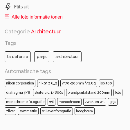
Flits uit
Alle foto informatie tonen
Categorie
Architectuur
Tags
la defense
parijs
architectuur
Automatische tags
nikon corporation
nikon z 6_2
vr 70-200mm f/2.8g
iso 500
diafragma ƒ/8
sluitertijd 1/800s
brandpuntafstand 200mm
foto
monochrome fotografie
wit
monochroom
zwart en wit
grijs
zilver
symmetrie
stillevenfotografie
hoogbouw