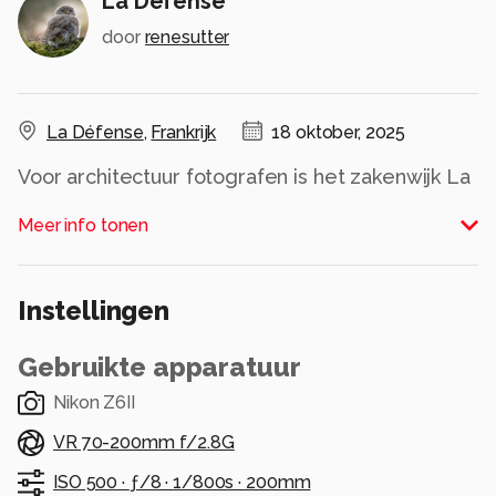
La Défense
door
renesutter
La Défense
,
Frankrijk
18 oktober, 2025
Voor architectuur fotografen is het zakenwijk La
Défense bij Parijs een waar walhalla.
Meer info tonen
Alle rechten voorbehouden
Instellingen
Gebruikte apparatuur
Nikon Z6II
VR 70-200mm f/2.8G
ISO 500 ·
ƒ/8 ·
1/800s ·
200mm