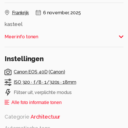
Frankrijk
6 november, 2025
kasteel
Alle rechten voorbehouden
Meer info tonen
Instellingen
Canon EOS 40D
(
Canon
)
ISO 320 ·
ƒ/8 ·
1/320s ·
18mm
Flitser uit, verplichte modus
Alle foto informatie tonen
Categorie
Architectuur