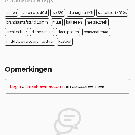
Automatische tags
canon
canon eos 40d
iso 320
diafragma ƒ/8
sluitertijd 1/320s
brandpuntafstand 18mm
muur
baksteen
metselwerk
architectuur
stenen muur
doorspoelen
bouwmateriaal
middeleeuwse architectuur
kasteel
Opmerkingen
Login
of
maak een account
en discussieer mee!