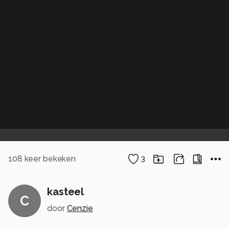
108
keer bekeken
3
kasteel
C
door
Cenzie