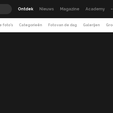
Ontdek
Nieuws
Magazine
Academy
 foto's
Categorieën
Foto van de dag
Galerijen
Gro