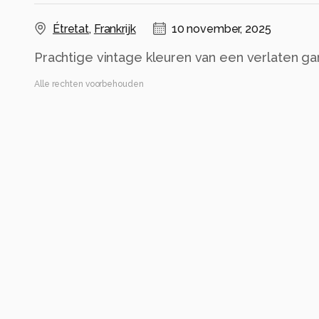
Étretat
,
Frankrijk
10 november, 2025
Prachtige vintage kleuren van een verlaten gara
Alle rechten voorbehouden
Instellingen
DC-FZ10002
(
Panasonic
)
ISO 125 ·
ƒ/3.7 ·
1/100s ·
25.96mm
Flitser uit, verplichte modus
Alle foto informatie tonen
Categorie
Architectuur
Automatische tags