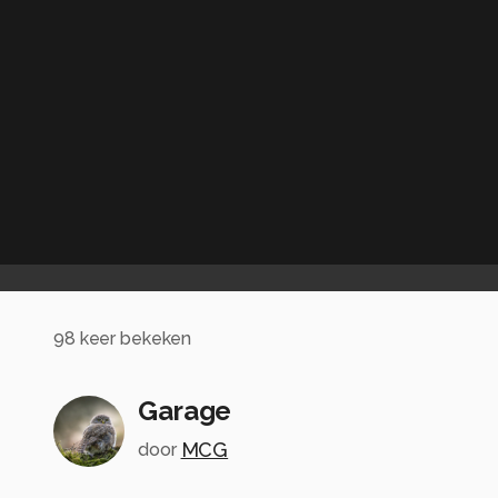
98
keer bekeken
Garage
MCG
door