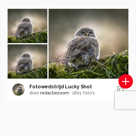
Fotowedstrijd Lucky Shot
door
redactiezoom
·
1601 foto's
Soortgelijke foto's