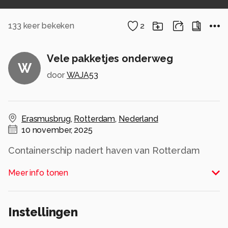
133
keer bekeken
2
Vele pakketjes onderweg
W
door
WAJA53
Erasmusbrug
,
Rotterdam
,
Nederland
10 november, 2025
Containerschip nadert haven van Rotterdam
met zicht op Erasmusbrug
Meer info tonen
Alle rechten voorbehouden
Instellingen