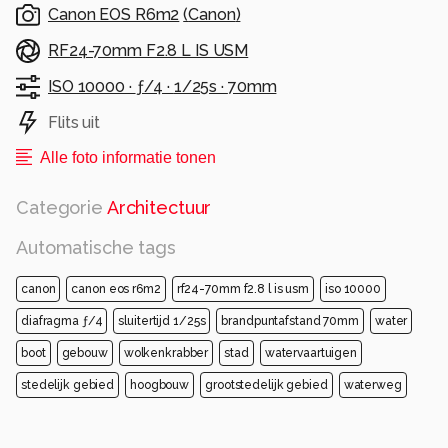
Canon EOS R6m2
(
Canon
)
RF24-70mm F2.8 L IS USM
ISO 10000 ·
ƒ/4 ·
1/25s ·
70mm
Flits uit
Alle foto informatie tonen
Categorie
Architectuur
Automatische tags
canon
canon eos r6m2
rf24-70mm f2.8 l is usm
iso 10000
diafragma ƒ/4
sluitertijd 1/25s
brandpuntafstand 70mm
water
boot
gebouw
wolkenkrabber
stad
watervaartuigen
stedelijk gebied
hoogbouw
grootstedelijk gebied
waterweg