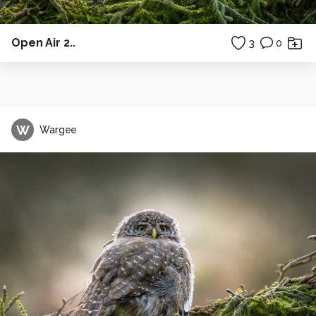
Open Air 2..
3
0
W
Wargee