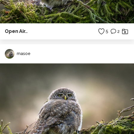
Open Air..
5
2
masoe