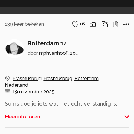
139
keer bekeken
16
Rotterdam 14
door
mphvanhoof_zoom
Erasmusbrug
,
Erasmusbrug
,
Rotterdam
,
Nederland
19 november, 2025
Soms doe je iets wat niet echt verstandig is,
omdat een ander er last van kan hebben. Dat
Meer info tonen
gebeurde mij toen ik op de Erasmusbrug in het
midden van de weg ging staan, om zo de
spantbenen in het midden van de plaat te