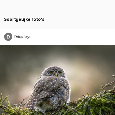
Soortgelijke foto's
D
DriesJe51