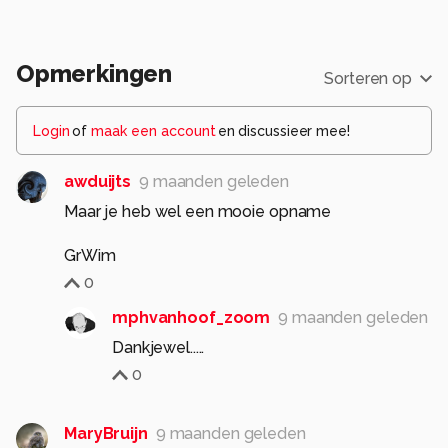
Opmerkingen
Sorteren op
Login
of
maak een account
en discussieer mee!
awduijts
9 maanden geleden
Maar je heb wel een mooie opname
GrWim
0
mphvanhoof_zoom
9 maanden geleden
Dankjewel.....
0
MaryBruijn
9 maanden geleden