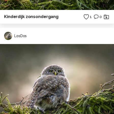
Kinderdijk zonsondergang
1
0
LosDos