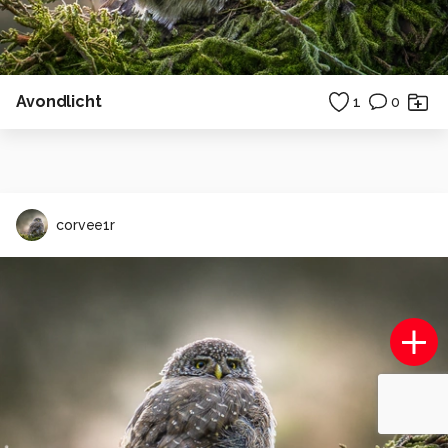
Avondlicht
1
0
corvee1r