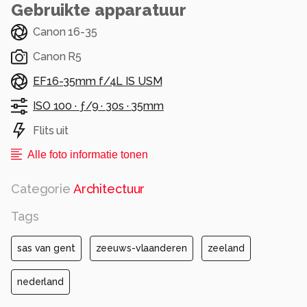
Gebruikte apparatuur
Canon 16-35
Canon R5
EF16-35mm f/4L IS USM
ISO 100 ·
ƒ/9 ·
30s ·
35mm
Flits uit
Alle foto informatie tonen
Categorie
Architectuur
Tags
sas van gent
zeeuws-vlaanderen
zeeland
nederland