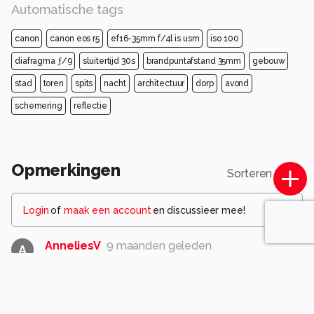
Automatische tags
canon
canon eos r5
ef16-35mm f/4l is usm
iso 100
diafragma ƒ/9
sluitertijd 30s
brandpuntafstand 35mm
gebouw
stad
toren
spits
nacht
architectuur
dorp
avond
schemering
reflectie
Opmerkingen
Sorteren op
Login
of
maak een account
en discussieer mee!
AnneliesV
9 maanden geleden
A
Fraaie avondopname met het verlichte ''portiek''
wat de aandacht trekt
1