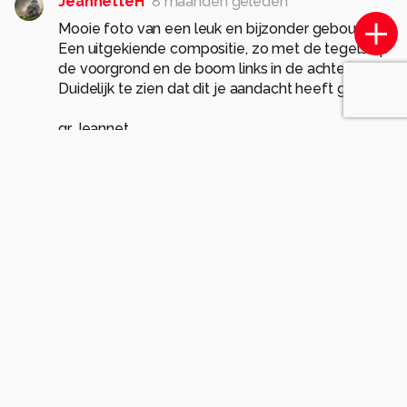
JeannetteH
8 maanden geleden
Mooie foto van een leuk en bijzonder gebouw
Een uitgekiende compositie, zo met de tegels op
de voorgrond en de boom links in de achtergrond.
Duidelijk te zien dat dit je aandacht heeft gehad.
gr Jeannet
1
Olga-schraven
8 maanden geleden
Dankjewel Jeannette, mooi geien en
verwoord. Het heeft inderdaad goed mijn
aandacht gehad en goed bekeken hoe ik
het kon vastleggen.
Gr. Olga
0
vlindersenmeer
8 maanden geleden
Bijzondere vormgeving, mooie foto van gemaakt.