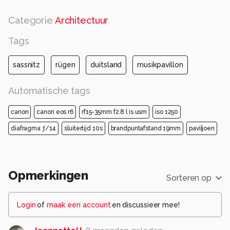
Categorie
Architectuur
Tags
sassnitz
rügen
duitsland
musikpavillon
Automatische tags
canon
canon eos r6
rf15-35mm f2.8 l is usm
iso 1250
diafragma ƒ/14
sluitertijd 10s
brandpuntafstand 19mm
paviljoen
Opmerkingen
Sorteren op
Login
of
maak een account
en discussieer mee!