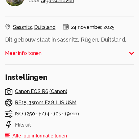
door
Olga-schraven
Sassnitz
,
Duitsland
24 november, 2025
Dit gebouw staat in sassnitz, Rügen, Duitsland.
Het gebouw is een soort van muziektent.
Meer info tonen
Alle rechten voorbehouden
Instellingen
Canon EOS R6
(
Canon
)
RF15-35mm F2.8 L IS USM
ISO 1250 ·
ƒ/14 ·
10s ·
19mm
Flits uit
Alle foto informatie tonen