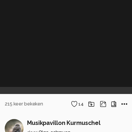
215
keer bekeken
14
Musikpavillon Kurmuschel