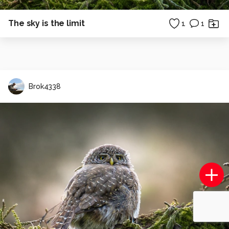
The sky is the limit
1
1
Brok4338