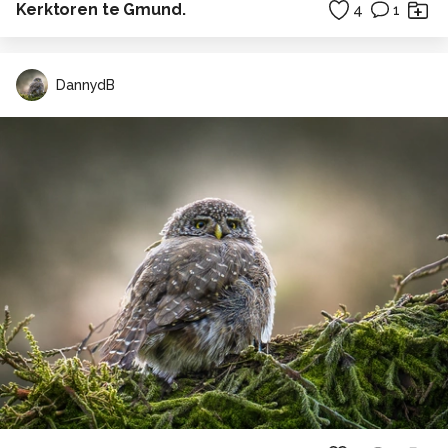
Kerktoren te Gmund.
4
1
DannydB