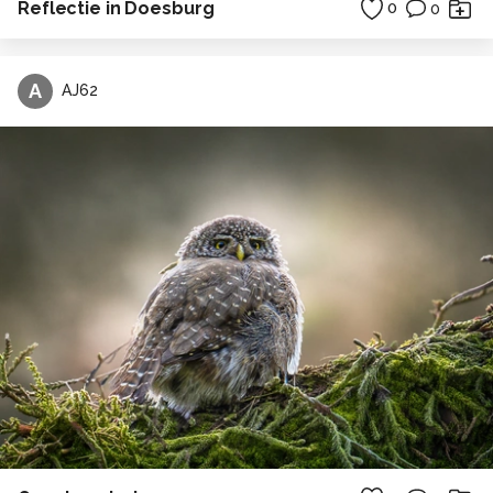
Reflectie in Doesburg
0
0
A
AJ62