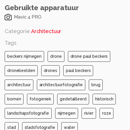
📂 Fotonummer: 1883
Gebruikte apparatuur
Alle rechten voorbehouden
Mavic 4 PRO
Categorie
Architectuur
Tags
beckers nijmegen
drone
drone paul beckers
dronebeelden
drones
paul beckers
architectuur
architectuurfotografie
brug
bomen
fotogeniek
gedetailleerd
historisch
landschapsfotografie
nijmegen
rivier
roze
stad
stadsfotografie
water