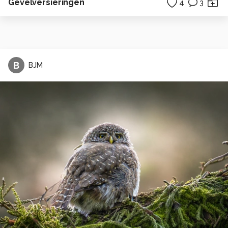
Gevelversieringen
4
3
B
BJM