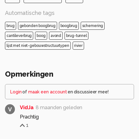
Automatische tags
brug
gebonden boogbrug
boogbrug
schemering
cantileverbrug
boog
avond
brug-tunnel
lijst met niet-gebouwstructuurtypen
rivier
Opmerkingen
Login
of
maak een account
en discussieer mee!
VidJa
8 maanden geleden
V
Prachtig
1