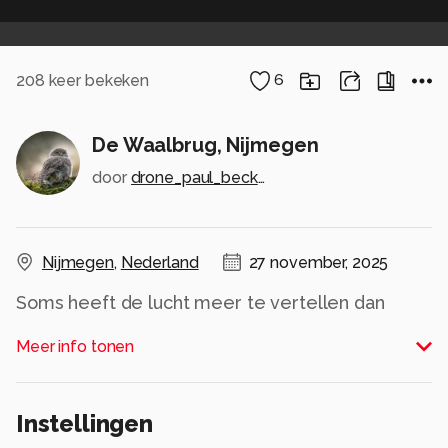
208
keer bekeken
6
De Waalbrug, Nijmegen
door
drone_paul_beckers_
Nijmegen
,
Nederland
27 november, 2025
Soms heeft de lucht meer te vertellen dan
woorden kunnen 💛💜
Meer info tonen
De Waalbrug in een magische gloed ✨
Wie zou hier niet even stil van worden? 😍
📍de Waalbrug, Nijmegen
Instellingen
✅ Dronefotografie | Film: Paul Beckers