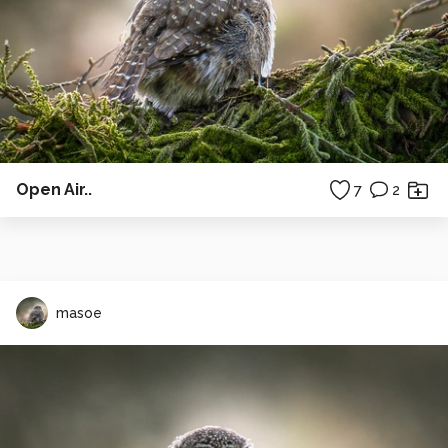
Open Air..
7
2
masoe