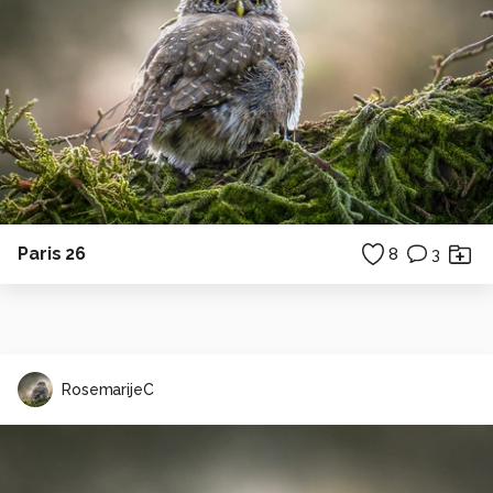
Paris 26
8
3
RosemarijeC