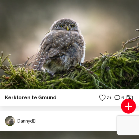
Kerktoren te Gmund.
21
6
DannydB