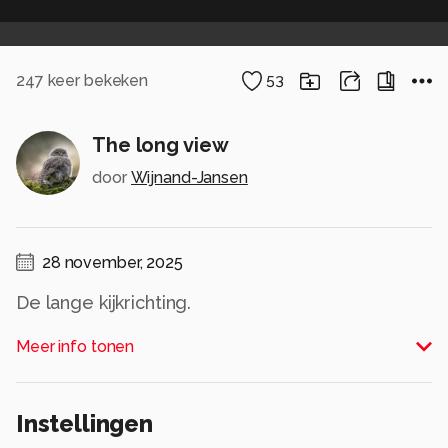
247
keer bekeken
53
The long view
door
Wijnand-Jansen
28 november, 2025
De lange kijkrichting.
Boijmans museum depot rotterdam
Meer info tonen
Alle rechten voorbehouden
Instellingen