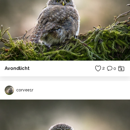
Avondlicht
2
0
corvee1r