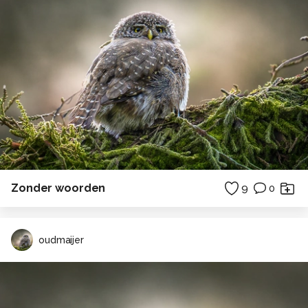
Zonder woorden
9
0
oudmaijer