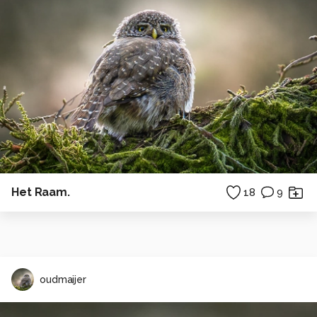
Het Raam.
18
9
oudmaijer