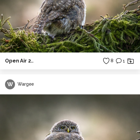
Open Air 2..
8
1
W
Wargee