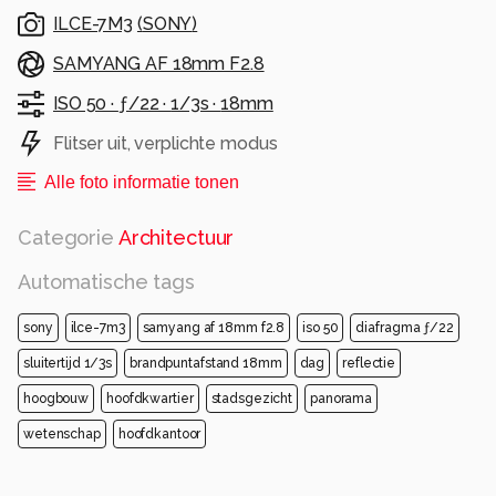
ILCE-7M3
(
SONY
)
SAMYANG AF 18mm F2.8
ISO 50 ·
ƒ/22 ·
1/3s ·
18mm
Flitser uit, verplichte modus
Alle foto informatie tonen
Categorie
Architectuur
Automatische tags
sony
ilce-7m3
samyang af 18mm f2.8
iso 50
diafragma ƒ/22
sluitertijd 1/3s
brandpuntafstand 18mm
dag
reflectie
hoogbouw
hoofdkwartier
stadsgezicht
panorama
wetenschap
hoofdkantoor