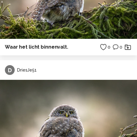
Waar het licht binnenvalt.
0
0
D
DriesJe51