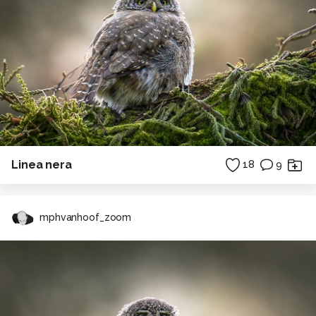
Linea nera
18
9
mphvanhoof_zoom