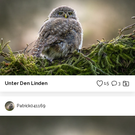
Unter Den Linden
15
3
Patrick041169