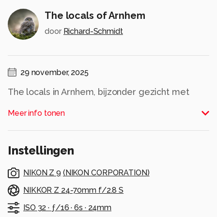
The locals of Arnhem
door
Richard-Schmidt
29 november, 2025
The locals in Arnhem, bijzonder gezicht met
glazen gevel
Meer info tonen
Alle rechten voorbehouden
Instellingen
NIKON Z 9
(
NIKON CORPORATION
)
NIKKOR Z 24-70mm f/2.8 S
ISO 32 ·
ƒ/16 ·
6s ·
24mm