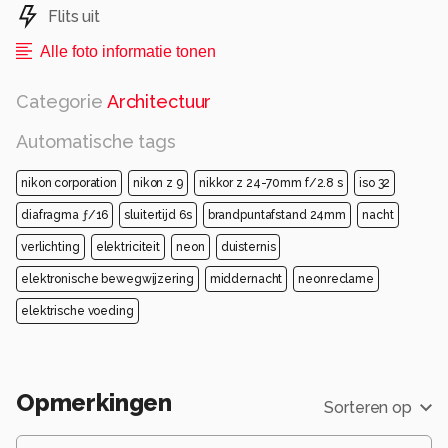
Flits uit
Alle foto informatie tonen
Categorie
Architectuur
Automatische tags
nikon corporation
nikon z 9
nikkor z 24-70mm f/2.8 s
iso 32
diafragma ƒ/16
sluitertijd 6s
brandpuntafstand 24mm
nacht
verlichting
elektriciteit
neon
duisternis
elektronische bewegwijzering
middernacht
neonreclame
elektrische voeding
Opmerkingen
Sorteren op