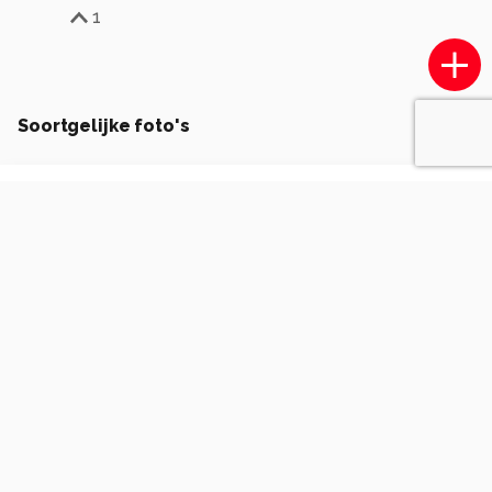
1
Soortgelijke foto's
marna.naude