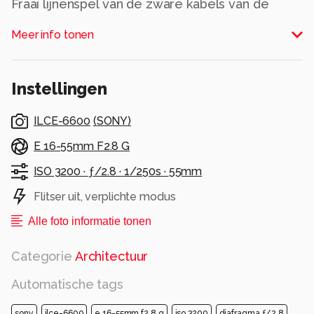
Fraai lijnenspel van de zware kabels van de
Erasmusbrug.
Meer info tonen
Was weer een leuke ervaring om dit zo op de
foto te zetten
Alle rechten voorbehouden
Instellingen
ILCE-6600
(
SONY
)
E 16-55mm F2.8 G
ISO 3200 ·
ƒ/2.8 ·
1/250s ·
55mm
Flitser uit, verplichte modus
Alle foto informatie tonen
Categorie
Architectuur
Automatische tags
sony
ilce-6600
e 16-55mm f2.8 g
iso 3200
diafragma ƒ/2.8