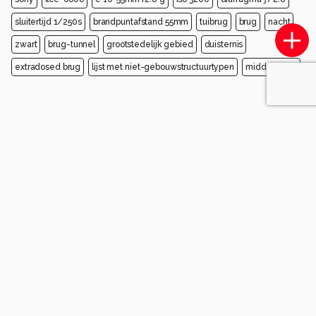
sluitertijd 1/250s
brandpuntafstand 55mm
tuibrug
brug
nacht
zwart
brug-tunnel
grootstedelijk gebied
duisternis
extradosed brug
lijst met niet-gebouwstructuurtypen
middernacht
Opmerkingen
Login
of
maak een account
en discussieer mee!
Wees de eerste die een opmerking