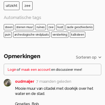
uitzicht
zee
Automatische tags
steen
stenen muur
ruïnes
zee
kust
oude geschiedenis
puin
archeologische vindplaats
versterking
kalksteen
Opmerkingen
Sorteren op
Login
of
maak een account
en discussieer mee!
oudmaijer
7 maanden geleden
Mooie muur van citadel met doorkijk over het
water en de stad.
Groetjes. Bob.