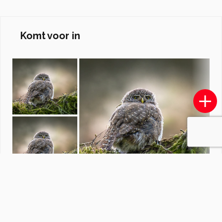
Komt voor in
Buitenlandse reizen.
door
Drupje001
·
160 foto's