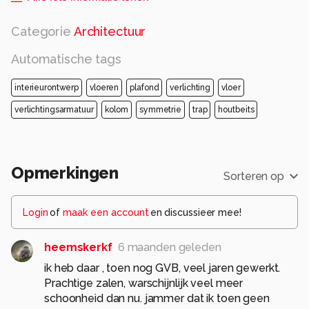
Categorie
Architectuur
Automatische tags
interieurontwerp
vloeren
plafond
verlichting
vloer
verlichtingsarmatuur
kolom
symmetrie
trap
houtbeits
Opmerkingen
Sorteren op
Login
of
maak een account
en discussieer mee!
heemskerkf
6 maanden geleden
ik heb daar , toen nog GVB, veel jaren gewerkt.
Prachtige zalen, warschijnlijk veel meer
schoonheid dan nu. jammer dat ik toen geen