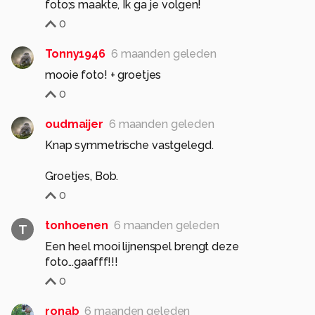
foto;s maakte, Ik ga je volgen!
0
Tonny1946
6 maanden geleden
mooie foto! + groetjes
0
oudmaijer
6 maanden geleden
Knap symmetrische vastgelegd.
Groetjes, Bob.
0
tonhoenen
6 maanden geleden
T
Een heel mooi lijnenspel brengt deze
foto...gaafff!!!
0
ronab
6 maanden geleden