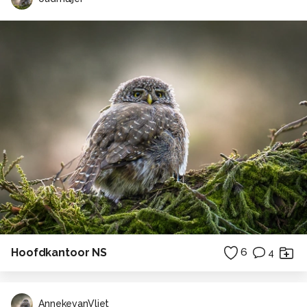
Hoofdkantoor NS
6
4
AnnekevanVliet