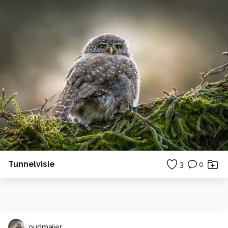
Tunnelvisie
3
0
oudmaijer