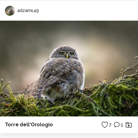
adzam149
Torre dell'Orologio
7
5