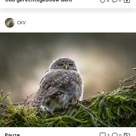
0
CKV
Pauze
3
0