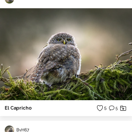
El Capricho
5
5
BvH67