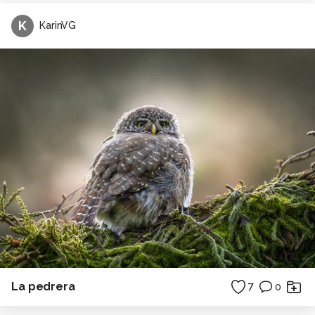
K
KarinVG
La pedrera
7
0