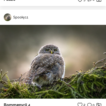
Spooky11
Bommenvrij 4
2
0