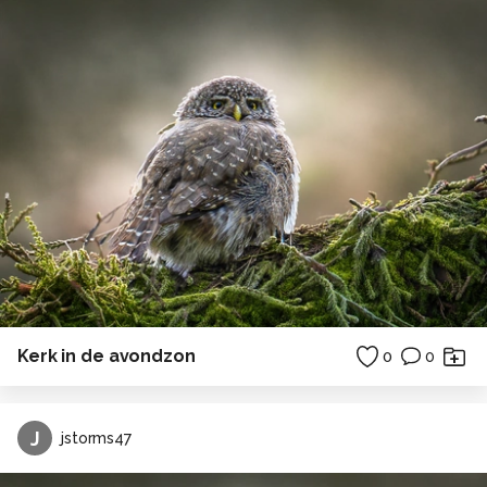
Kerk in de avondzon
0
0
J
jstorms47