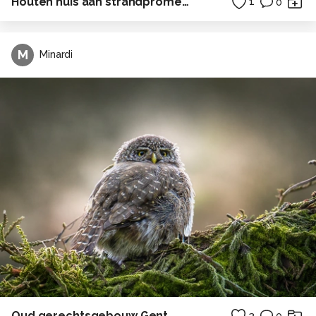
Houten huis aan strandpromenade
1
0
M
Minardi
Oud gerechtsgebouw Gent
2