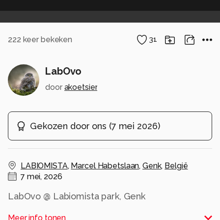
222
keer bekeken
31
LabOvo
door
akoetsier
Gekozen door ons
(
7 mei 2026
)
LABIOMISTA
,
Marcel Habetslaan
,
Genk
,
België
7 mei, 2026
LabOvo @ Labiomista park, Genk
Alle rechten voorbehouden
Meer info tonen