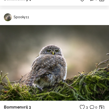
Spooky11
Bommenvrij 3
3
0