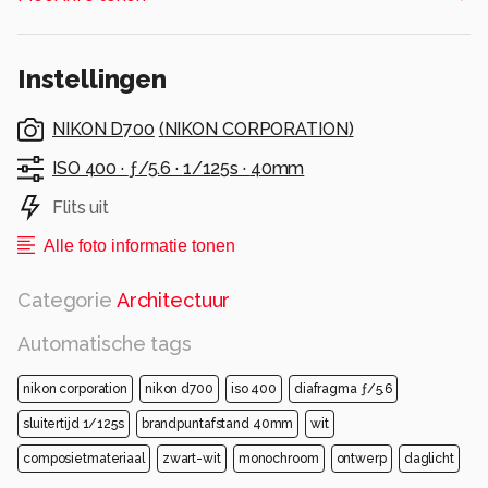
Instellingen
NIKON D700
(
NIKON CORPORATION
)
ISO 400 ·
ƒ/5.6 ·
1/125s ·
40mm
Flits uit
Alle foto informatie tonen
Categorie
Architectuur
Automatische tags
nikon corporation
nikon d700
iso 400
diafragma ƒ/5.6
sluitertijd 1/125s
brandpuntafstand 40mm
wit
composietmateriaal
zwart-wit
monochroom
ontwerp
daglicht