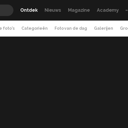
Ontdek
Nieuws
Magazine
Academy
 foto's
Categorieën
Foto van de dag
Galerijen
Gro