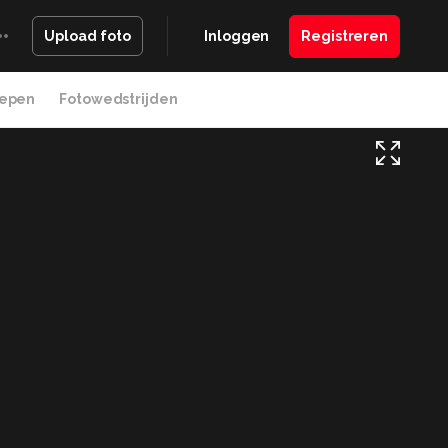
Inloggen
Registreren
Upload foto
epen
Fotowedstrijden