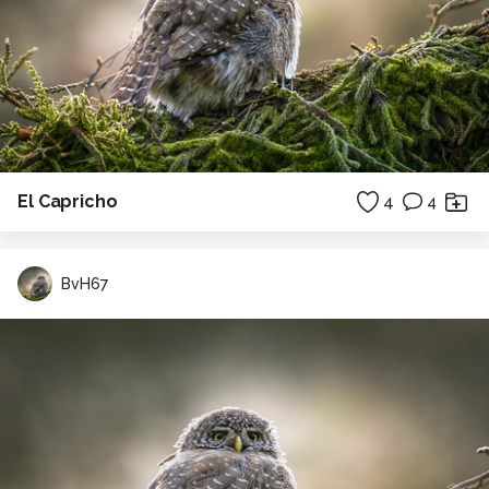
El Capricho
4
4
BvH67