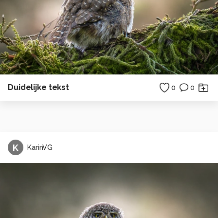
Duidelijke tekst
0
0
K
KarinVG