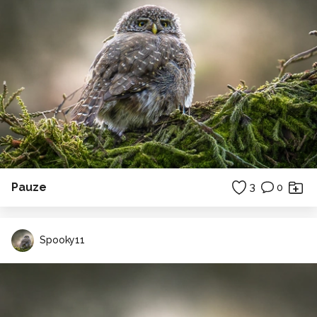
Pauze
3
0
Spooky11