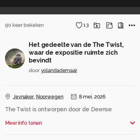
90
keer bekeken
13
Het gedeelte van de The Twist,
waar de expositie ruimte zich
bevindt
door
yolandademaar
Jevnaker
,
Noorwegen
8 mei, 2026
The Twist is ontworpen door de Deense
architect Bjarke Ingels. De twist, het gedraaide
Meer info tonen
gedeelte van het gebouw, is ontstaan doordat
de ene oever van de rivier Randselva hoger ligt