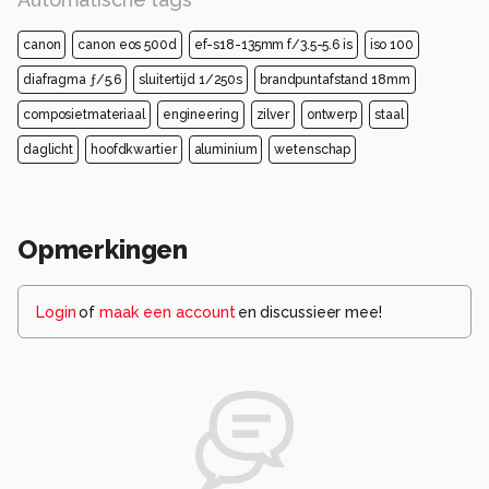
canon
canon eos 500d
ef-s18-135mm f/3.5-5.6 is
iso 100
diafragma ƒ/5.6
sluitertijd 1/250s
brandpuntafstand 18mm
composietmateriaal
engineering
zilver
ontwerp
staal
daglicht
hoofdkwartier
aluminium
wetenschap
Opmerkingen
Login
of
maak een account
en discussieer mee!