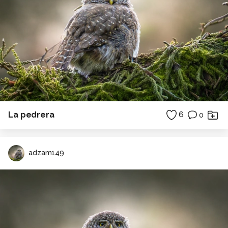
La pedrera
6
0
adzam149