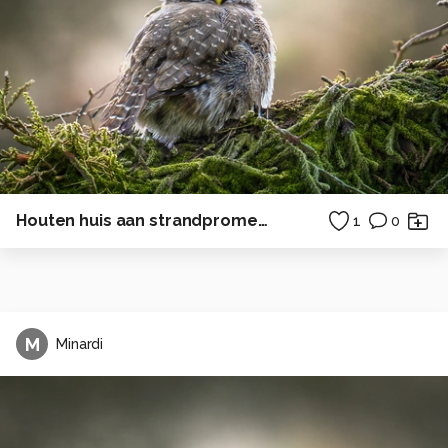
Houten huis aan strandpromenade
1
0
M
Minardi