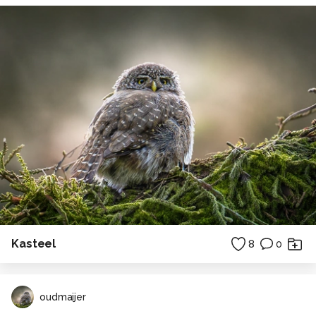
Kasteel
8
0
oudmaijer