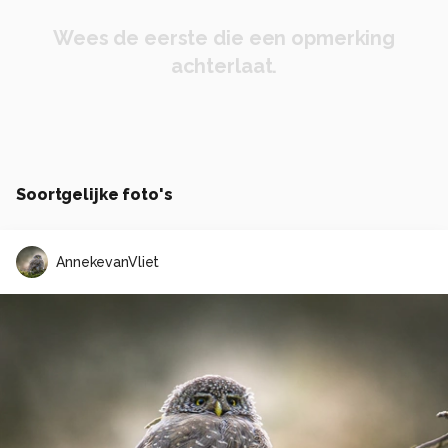
Wees de eerste die een opmerking
achterlaat.
Soortgelijke foto's
AnnekevanVliet