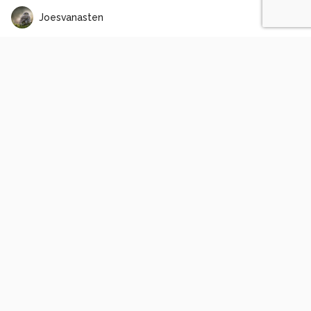
Joesvanasten
Waar het licht binnenvalt.
1
0