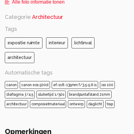
Alle foto informatie tonen
Categorie
Architectuur
Tags
expositie ruimte
interieur
lichtinval
architectuur
Automatische tags
canon
canon eos 500d
ef-s18-135mm f/3.5-5.6 is
iso 100
diafragma ƒ/4.5
sluitertijd 1/50s
brandpuntafstand 21mm
architectuur
composietmateriaal
ontwerp
daglicht
trap
Opmerkingen