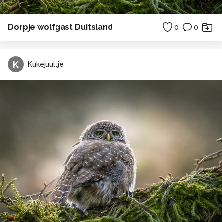
Dorpje wolfgast Duitsland
0
0
K
Kukejuultje