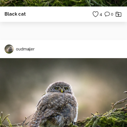
Black cat
4
0
oudmaijer