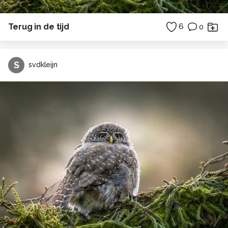
Terug in de tijd
6
0
S
svdkleijn