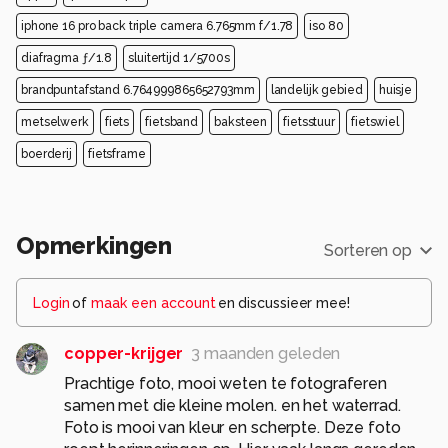
iphone 16 pro back triple camera 6.765mm f/1.78
iso 80
diafragma ƒ/1.8
sluitertijd 1/5700s
brandpuntafstand 6.764999865652793mm
landelijk gebied
huisje
metselwerk
fiets
fietsband
baksteen
fietsstuur
fietswiel
boerderij
fietsframe
Opmerkingen
Sorteren op
Login
of
maak een account
en discussieer mee!
copper-krijger
3 maanden geleden
Prachtige foto, mooi weten te fotograferen
samen met die kleine molen. en het waterrad.
Foto is mooi van kleur en scherpte. Deze foto