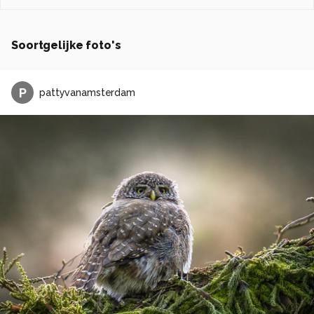
Soortgelijke foto's
P
pattyvanamsterdam