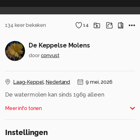
134
keer bekeken
14
De Keppelse Molens
door
convust
Laag-Keppel
,
Nederland
9 mei, 2026
De watermolen kan sinds 1969 alleen
functioneren dankzij de Spinnekopmolen die
Meer info tonen
oorspronkelijk in Friesland stond. Op deze plek
staat al meer dan 600 jaar een watermolen.
Bron: keppelsemolens.nl
Instellingen