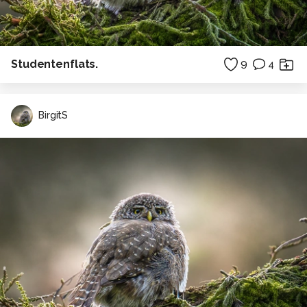
Studentenflats.
9
4
BirgitS