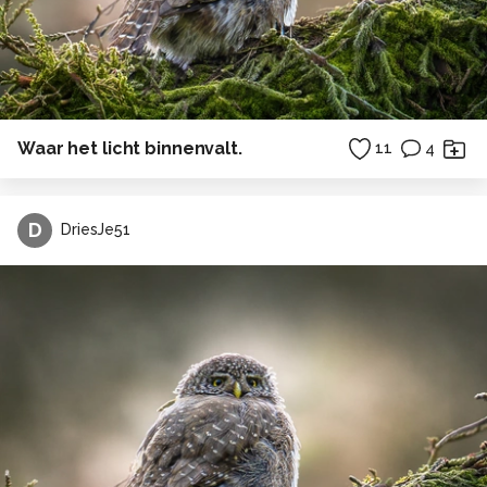
Waar het licht binnenvalt.
11
4
D
DriesJe51