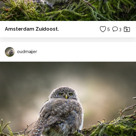
Amsterdam Zuidoost.
5
3
oudmaijer