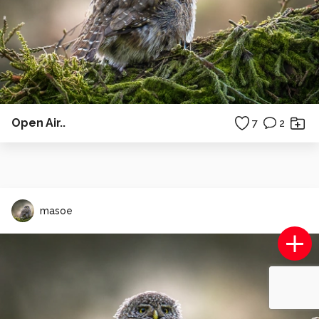
Open Air..
7
2
masoe