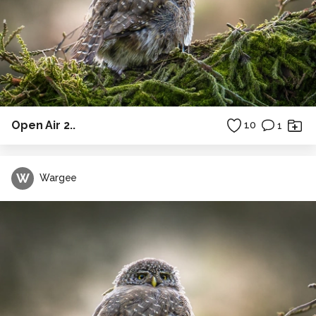
Open Air 2..
10
1
W
Wargee