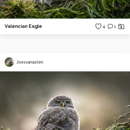
Valencian Eagle
4
1
Joesvanasten