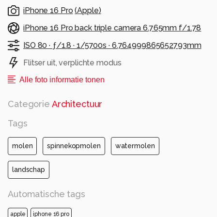
Bedankt voor de reacties bij ‘zanglijster’ en
iPhone 16 Pro
(
Apple
)
‘jonge lepelaar’.
iPhone 16 Pro back triple camera 6.765mm f/1.78
Alle rechten voorbehouden
ISO 80 ·
ƒ/1.8 ·
1/5700s ·
6.764999865652793mm
Flitser uit, verplichte modus
Alle foto informatie tonen
Categorie
Architectuur
Tags
molen
spinnekopmolen
watermolen
landschap
Automatische tags
apple
iphone 16 pro