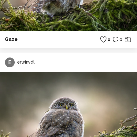
Gaze
2
0
E
erwinvdl