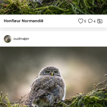
Honfleur Normandië
5
4
oudmaijer