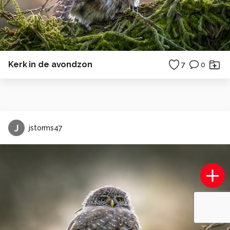
Kerk in de avondzon
7
0
J
jstorms47