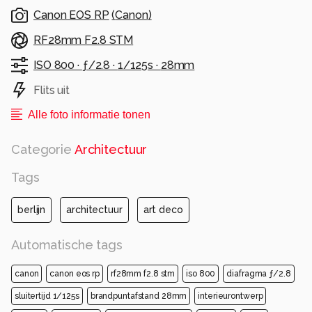
Canon EOS RP
(
Canon
)
RF28mm F2.8 STM
ISO 800 ·
ƒ/2.8 ·
1/125s ·
28mm
Flits uit
Alle foto informatie tonen
Categorie
Architectuur
Tags
berlijn
architectuur
art deco
Automatische tags
canon
canon eos rp
rf28mm f2.8 stm
iso 800
diafragma ƒ/2.8
sluitertijd 1/125s
brandpuntafstand 28mm
interieurontwerp