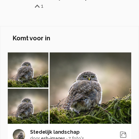
1
Komt voor in
Stedelijk landschap
door
esh-images
·
7 foto's