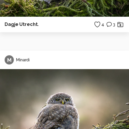
Dagje Utrecht.
4
3
M
Minardi