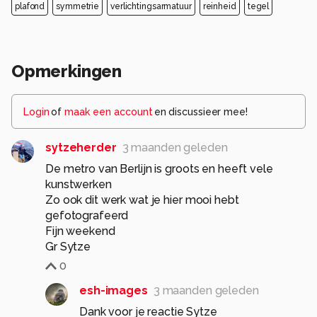
plafond
symmetrie
verlichtingsarmatuur
reinheid
tegel
Opmerkingen
Login
of
maak een account
en discussieer mee!
sytzeherder
3 maanden geleden
De metro van Berlijn is groots en heeft vele
kunstwerken
Zo ook dit werk wat je hier mooi hebt
gefotografeerd
Fijn weekend
Gr Sytze
0
esh-images
3 maanden geleden
Dank voor je reactie Sytze