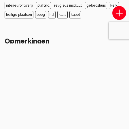
interieurontwerp
plafond
religieus instituut
gebedshuis
kerk
heilige plaatsen
boog
hal
kluis
kapel
Opmerkingen
Login
of
maak een account
en discussieer mee!
adzam149
3 maanden geleden
Mooie kleurstelling, symetrisch en scherp. Zeer
fraai.
Gr. Henk
0
TKO
3 maanden geleden
Dank je is ook erg mooi