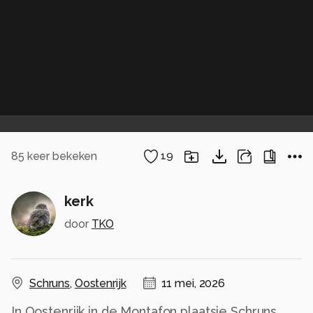
85
keer bekeken
19
kerk
door
TKO
Schruns
,
Oostenrijk
11 mei, 2026
In Oostenrijk in de Montafon plaatsje Schruns