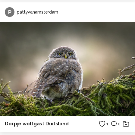
P
pattyvanamsterdam
Dorpje wolfgast Duitsland
1
0