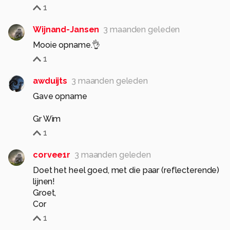
1
Wijnand-Jansen
3 maanden geleden
Mooie opname.👌
1
awduijts
3 maanden geleden
Gave opname
Gr Wim
1
corvee1r
3 maanden geleden
Doet het heel goed, met die paar (reflecterende)
lijnen!
Groet,
Cor
1