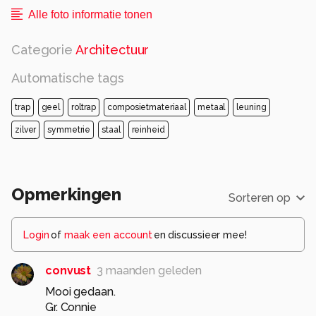
Alle foto informatie tonen
Categorie
Architectuur
Automatische tags
trap
geel
roltrap
composietmateriaal
metaal
leuning
zilver
symmetrie
staal
reinheid
Opmerkingen
Sorteren op
Login
of
maak een account
en discussieer mee!
convust
3 maanden geleden
Mooi gedaan.
Gr. Connie