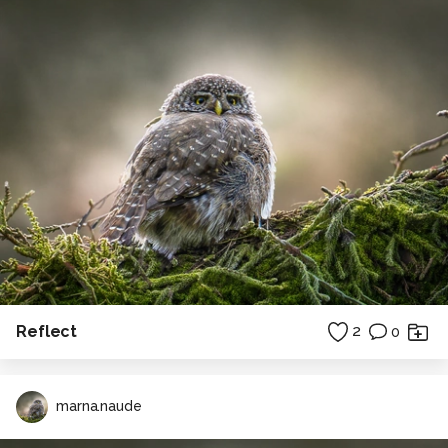
Reflect
2
0
marna.naude