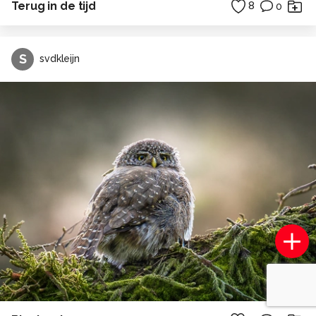
Terug in de tijd
8
0
S
svdkleijn