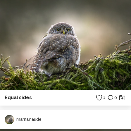
Equal sides
1
0
marna.naude