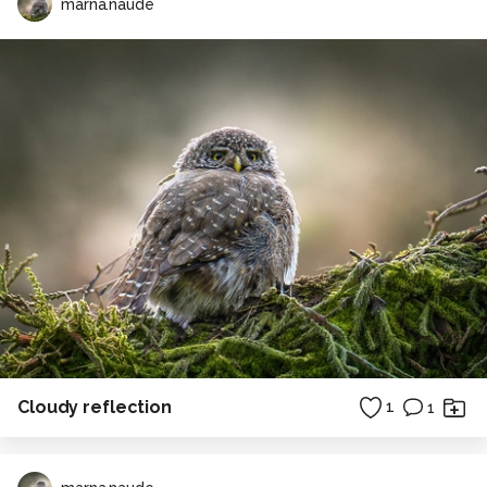
marna.naude
Cloudy reflection
1
1