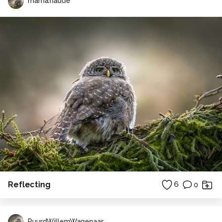
marna.naude
Reflecting
6
0
RuurdWillemWagenaar