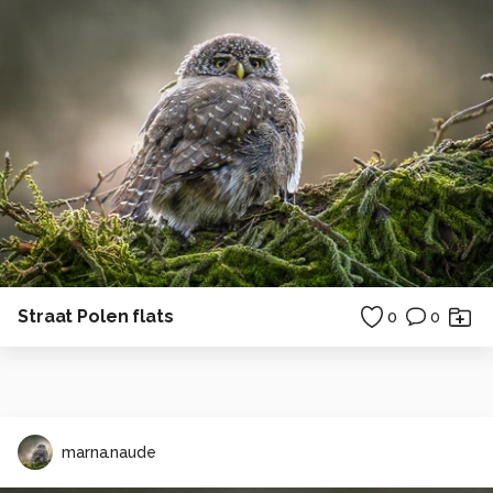
Straat Polen flats
0
0
marna.naude