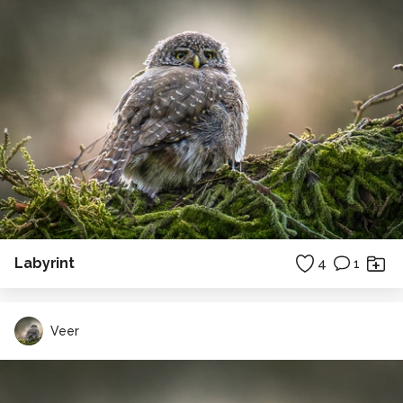
Labyrint
4
1
Veer