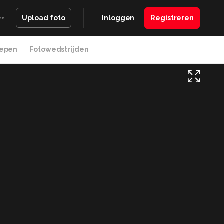
Inloggen
Registreren
Upload foto
epen
Fotowedstrijden