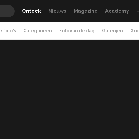
Ontdek
Nieuws
Magazine
Academy
 foto's
Categorieën
Foto van de dag
Galerijen
Gro