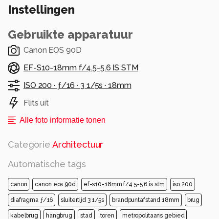
Instellingen
Gebruikte apparatuur
Canon EOS 90D
EF-S10-18mm f/4.5-5.6 IS STM
ISO 200 ·
ƒ/16 ·
3 1/5s ·
18mm
Flits uit
Alle foto informatie tonen
Categorie
Architectuur
Automatische tags
canon
canon eos 90d
ef-s10-18mm f/4.5-5.6 is stm
iso 200
diafragma ƒ/16
sluitertijd 3 1/5s
brandpuntafstand 18mm
brug
kabelbrug
hangbrug
stad
toren
metropolitaans gebied