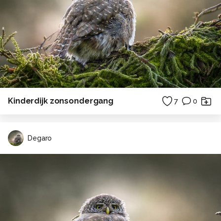
Kinderdijk zonsondergang
7
0
Degaro