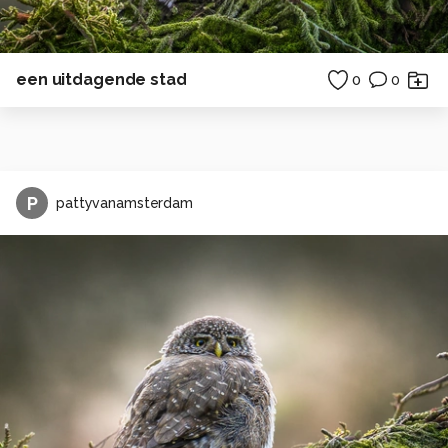
een uitdagende stad
0
0
P
pattyvanamsterdam