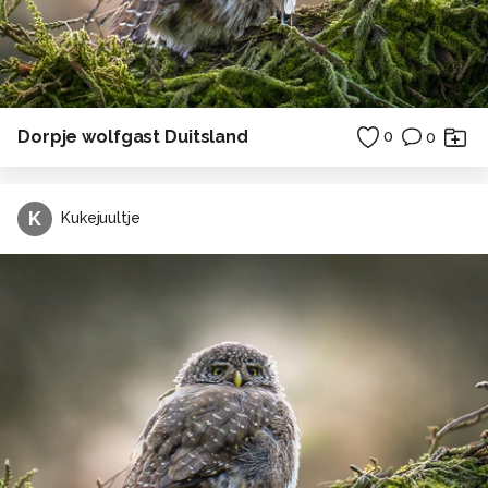
Dorpje wolfgast Duitsland
0
0
K
Kukejuultje