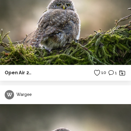
Open Air 2..
10
1
W
Wargee