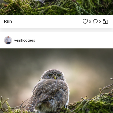
Run
0
0
wimhoogers