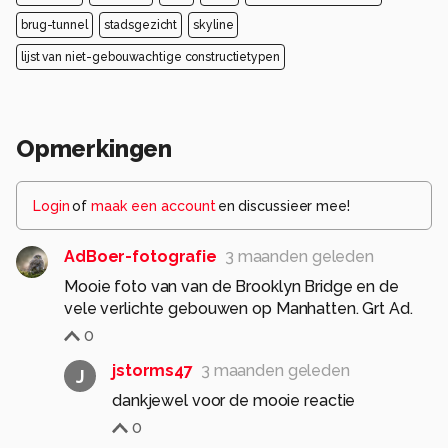
brug-tunnel
stadsgezicht
skyline
lijst van niet-gebouwachtige constructietypen
Opmerkingen
Login
of
maak een account
en discussieer mee!
AdBoer-fotografie
3 maanden geleden
Mooie foto van van de Brooklyn Bridge en de
vele verlichte gebouwen op Manhatten. Grt Ad.
0
jstorms47
3 maanden geleden
J
dankjewel voor de mooie reactie
0