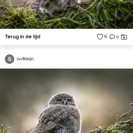
Terug in de tijd
6
0
S
svdkleijn