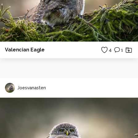
Valencian Eagle
4
1
Joesvanasten