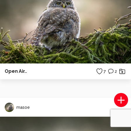
Open Air..
7
2
masoe