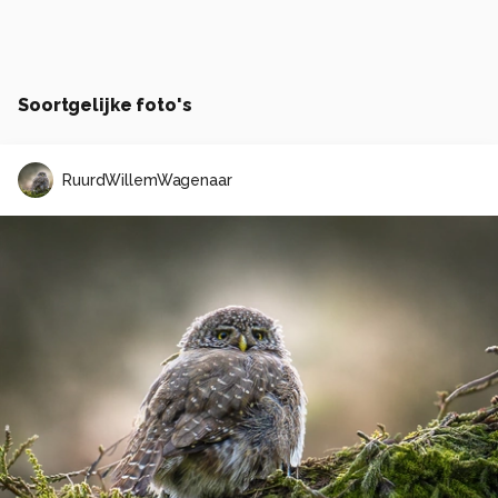
Soortgelijke foto's
RuurdWillemWagenaar