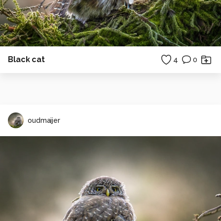
Black cat
4
0
oudmaijer