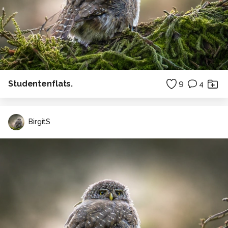
Studentenflats.
9
4
BirgitS