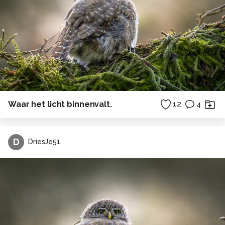
Waar het licht binnenvalt.
12
4
D
DriesJe51