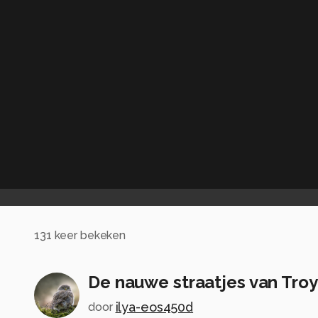
131
keer bekeken
De nauwe straatjes van Tro
ilya-eos450d
door