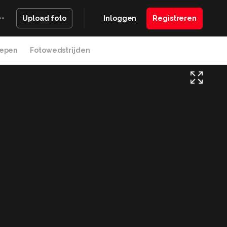
Inloggen
Registreren
Upload foto
epen
Fotowedstrijden