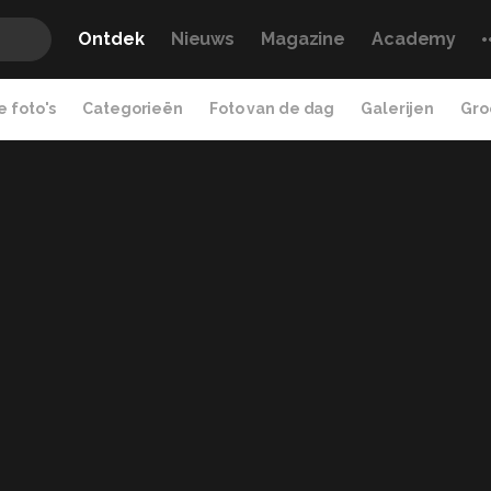
Ontdek
Nieuws
Magazine
Academy
 foto's
Categorieën
Foto van de dag
Galerijen
Gro