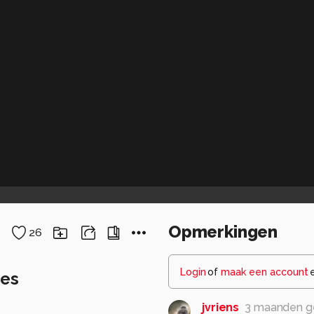
Opmerkingen
26
Login
of
maak een account
yes
jvriens
3 maanden g