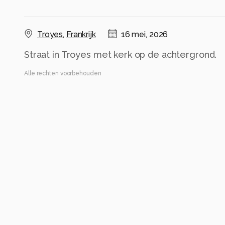
Troyes
,
Frankrijk
16 mei, 2026
Straat in Troyes met kerk op de achtergrond.
Alle rechten voorbehouden
Instellingen
Gebruikte apparatuur
Canon EOS 70D
Sigma 17-70mm
Categorie
Architectuur
Tags