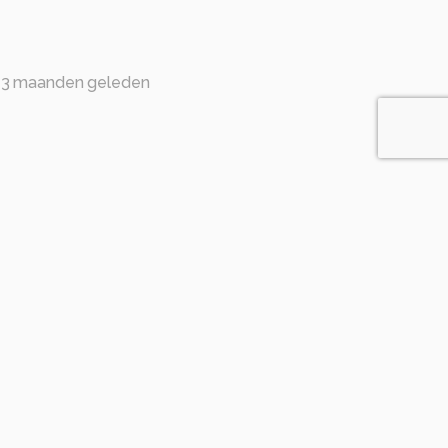
3 maanden geleden
3 maanden geleden
3 maanden geleden
ina.
nden geleden
spiegeling! Ook leuke en vrolijke kleuren!