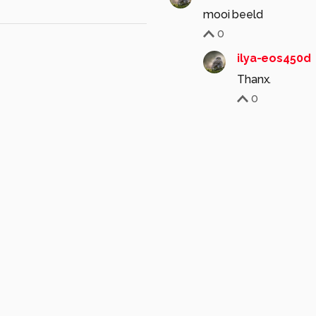
mooi beeld
0
ilya-eos450d
Thanx.
0
Klazinavandenherik
K
Heel mooi!
0
ilya-eos450d
Dankjewel Klaz
0
Daniek-2000
3 maa
Erg mooi met die weer