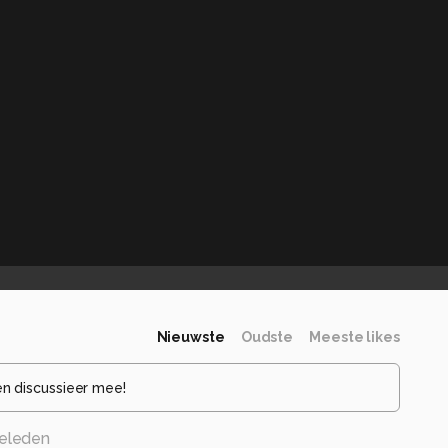
Nieuwste
Oudste
Meeste likes
en discussieer mee!
eleden