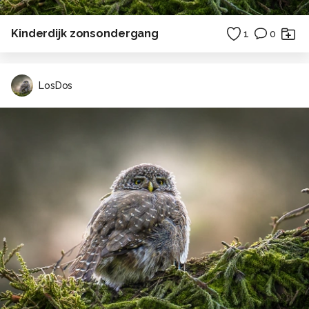
Kinderdijk zonsondergang
1
0
LosDos