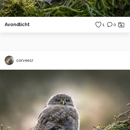
Avondlicht
1
0
corvee1r