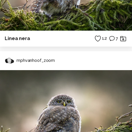
Linea nera
12
7
mphvanhoof_zoom