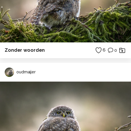
Zonder woorden
6
0
oudmaijer