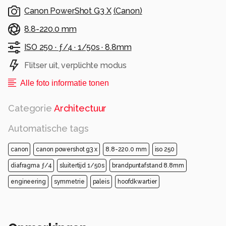
Canon PowerShot G3 X
(
Canon
)
8.8-220.0 mm
ISO 250 ·
ƒ/4 ·
1/50s ·
8.8mm
Flitser uit, verplichte modus
Alle foto informatie tonen
Categorie
Architectuur
Automatische tags
canon
canon powershot g3 x
8.8-220.0 mm
iso 250
diafragma ƒ/4
sluitertijd 1/50s
brandpuntafstand 8.8mm
engineering
symmetrie
paleis
hoofdkwartier