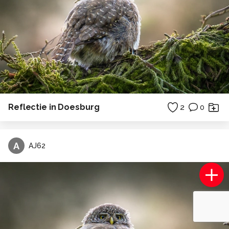
Reflectie in Doesburg
2
0
A
AJ62