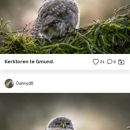
Kerktoren te Gmund.
21
6
DannydB