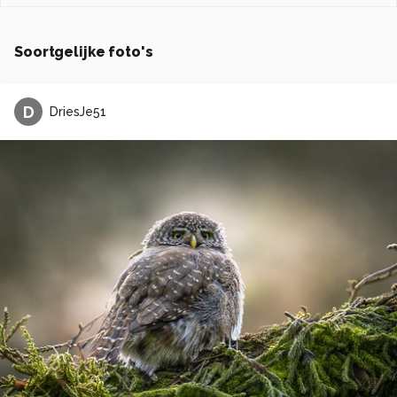
Soortgelijke foto's
D
DriesJe51