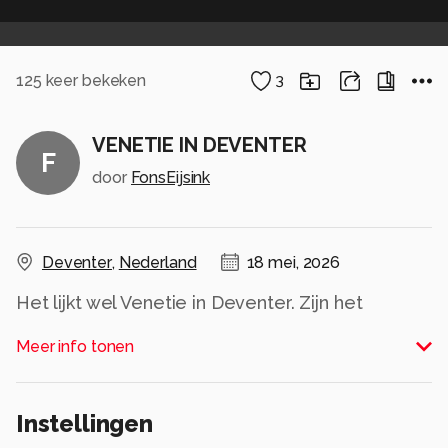
125
keer bekeken
3
VENETIE IN DEVENTER
F
door
FonsEijsink
Deventer
,
Nederland
18 mei, 2026
Het lijkt wel Venetie in Deventer. Zijn het
vingerafdrukken of is het Deventer stadhuis op
Meer info tonen
stelten.
Alle rechten voorbehouden
Instellingen