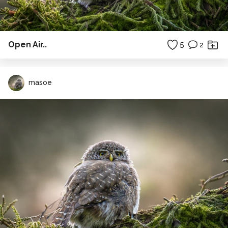
Open Air..
5
2
masoe