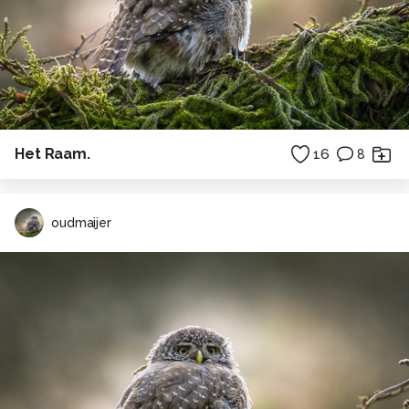
Het Raam.
16
8
oudmaijer