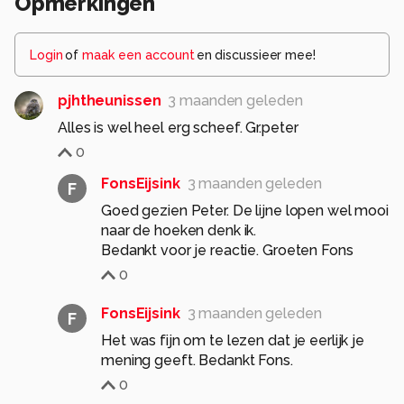
Opmerkingen
Login
of
maak een account
en discussieer mee!
pjhtheunissen
3 maanden geleden
Alles is wel heel erg scheef. Gr.peter
0
FonsEijsink
3 maanden geleden
F
Goed gezien Peter. De lijne lopen wel mooi
naar de hoeken denk ik.
Bedankt voor je reactie. Groeten Fons
0
FonsEijsink
3 maanden geleden
F
Het was fijn om te lezen dat je eerlijk je
mening geeft. Bedankt Fons.
0