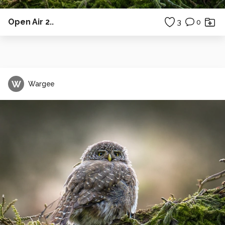
Open Air 2..
3
0
W
Wargee