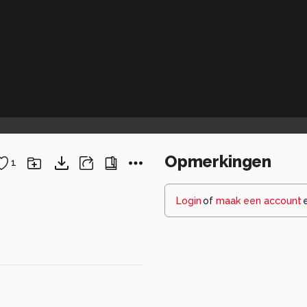
Opmerkingen
1
Login
of
maak een account