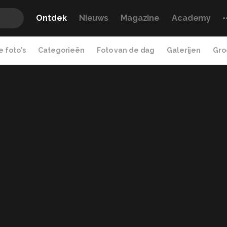
Ontdek
Nieuws
Magazine
Academy
 foto's
Categorieën
Foto van de dag
Galerijen
Gro