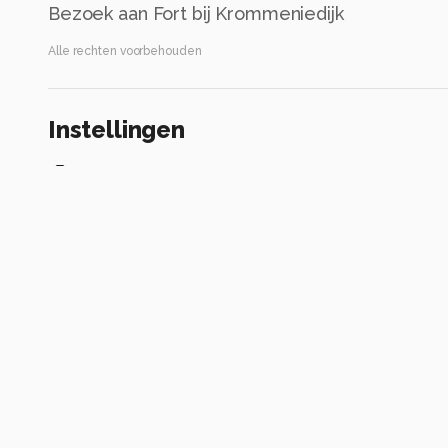
Bezoek aan Fort bij Krommeniedijk
Alle rechten voorbehouden
Instellingen
DSC-RX100
(
SONY
)
ISO 125 ·
ƒ/5.6 ·
1/250s ·
10.4mm
Flitser uit, verplichte modus
Alle foto informatie tonen
Categorie
Architectuur
Tags
fort
havaba