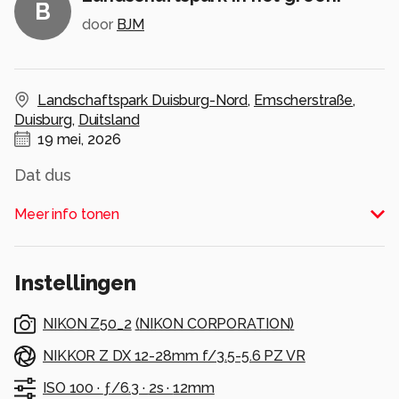
B
door
BJM
Landschaftspark Duisburg-Nord
,
Emscherstraße
,
Duisburg
,
Duitsland
19 mei, 2026
Dat dus
Alle rechten voorbehouden
Meer info tonen
Instellingen
NIKON Z50_2
(
NIKON CORPORATION
)
NIKKOR Z DX 12-28mm f/3.5-5.6 PZ VR
ISO 100 ·
ƒ/6.3 ·
2s ·
12mm