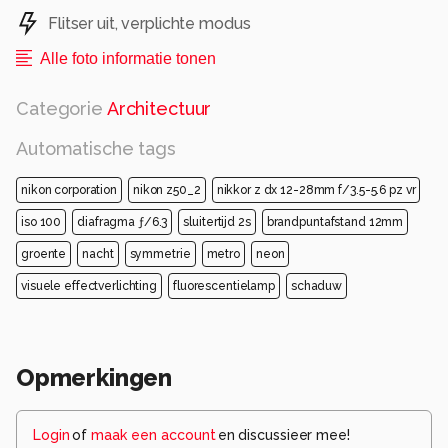
Flitser uit, verplichte modus
Alle foto informatie tonen
Categorie
Architectuur
Automatische tags
nikon corporation
nikon z50_2
nikkor z dx 12-28mm f/3.5-5.6 pz vr
iso 100
diafragma ƒ/6.3
sluitertijd 2s
brandpuntafstand 12mm
groente
nacht
symmetrie
metro
neon
visuele effectverlichting
fluorescentielamp
schaduw
Opmerkingen
Login
of
maak een account
en discussieer mee!