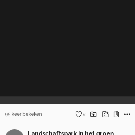
95
keer bekeken
2
Landschaftspark in het groen.