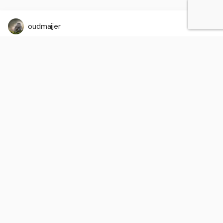
oudmaijer
Het Raam.
3
1