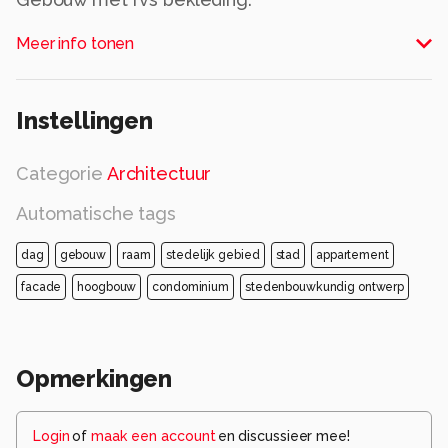
Alle rechten voorbehouden
Meer info tonen
Instellingen
Categorie
Architectuur
Automatische tags
dag
gebouw
raam
stedelijk gebied
stad
appartement
facade
hoogbouw
condominium
stedenbouwkundig ontwerp
Opmerkingen
Login
of
maak een account
en discussieer mee!