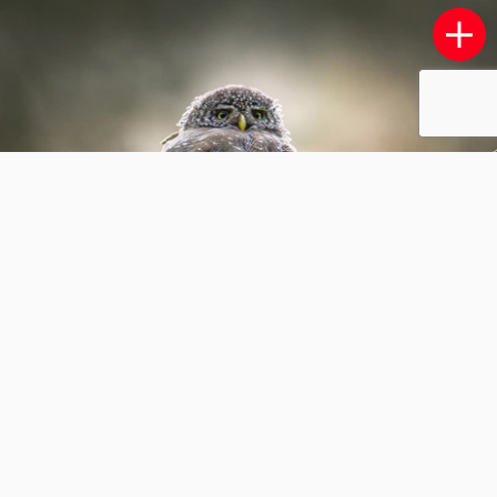
Kinderdijk zonsondergang
1
0
LosDos