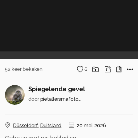
52
keer bekeken
6
Spiegelende gevel
door
pietallersmafotografie
Düsseldorf
,
Duitsland
20 mei, 2026
Gebouw met rvs bekleding.