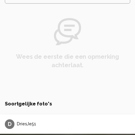
Wees de eerste die een opmerking
achterlaat.
Soortgelijke foto's
D
DriesJe51