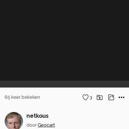
65
keer bekeken
3
netkous
door
Geocart