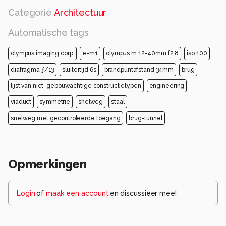
Categorie
Architectuur
Automatische tags
olympus imaging corp.
e-m1
olympus m.12-40mm f2.8
iso 100
diafragma ƒ/13
sluitertijd 6s
brandpuntafstand 34mm
brug
lijst van niet-gebouwachtige constructietypen
engineering
viaduct
symmetrie
snelweg
staal
snelweg met gecontroleerde toegang
brug-tunnel
Opmerkingen
Login
of
maak een account
en discussieer mee!