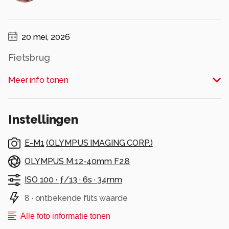
20 mei, 2026
Fietsbrug
Alle rechten voorbehouden
Meer info tonen
Instellingen
E-M1
(
OLYMPUS IMAGING CORP.
)
OLYMPUS M.12-40mm F2.8
ISO 100 ·
ƒ/13 ·
6s ·
34mm
8 · ontbekende flits waarde
Alle foto informatie tonen