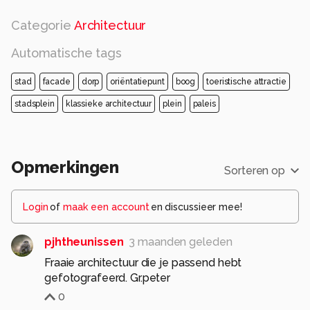
Categorie
Architectuur
Automatische tags
stad
facade
dorp
oriëntatiepunt
boog
toeristische attractie
stadsplein
klassieke architectuur
plein
paleis
Opmerkingen
Sorteren op
Login
of
maak een account
en discussieer mee!
pjhtheunissen
3 maanden geleden
Fraaie architectuur die je passend hebt
gefotografeerd. Gr.peter
0