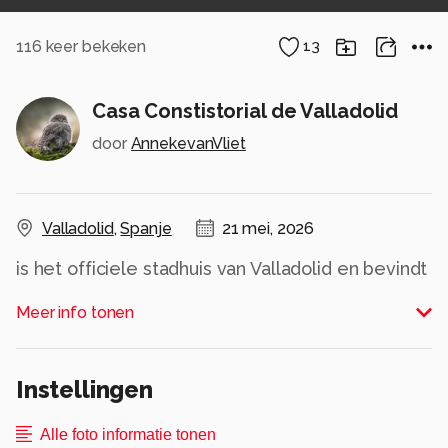
116
keer bekeken
13
Casa Constistorial de Valladolid
door
AnnekevanVliet
Valladolid
,
Spanje
21 mei, 2026
is het officiele stadhuis van Valladolid en bevindt
zich op het Plaza Mayor het centrale plein van
Meer info tonen
de stad.
Alle rechten voorbehouden
Instellingen
Alle foto informatie tonen