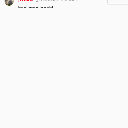
heel mooi beeld
1
53jan
3 maanden geleden
5
Prachtige interieurfoto, mooi licht. Groet Jan
1
Cgfwg
3 maanden geleden
Heel mooi invallend licht en een hele mooie
opname gr bets
1
Soortgelijke foto's
MarcVandenberghe