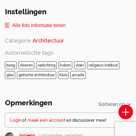
Instellingen
Alle foto informatie tonen
Categorie
Architectuur
Automatische tags
boog
vloeren
verlichting
kolom
vloer
religieus instituut
glas
gotische architectuur
kluis
arcade
Opmerkingen
Sorteren op
Login
of
maak een account
en discussieer mee!
jvriens
3 maanden geleden