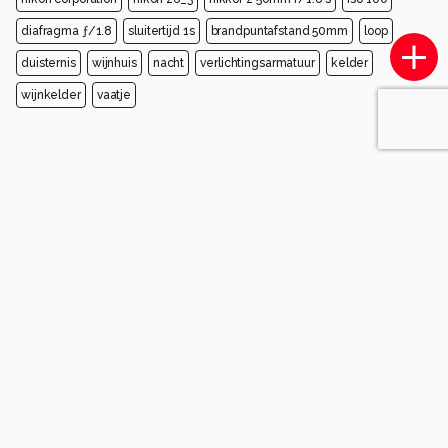
diafragma ƒ/1.8
sluitertijd 1s
brandpuntafstand 50mm
loop
duisternis
wijnhuis
nacht
verlichtingsarmatuur
kelder
wijnkelder
vaatje
Opmerkingen
Login
of
maak een account
en discussieer mee!
Wees de eerste die een opmerking