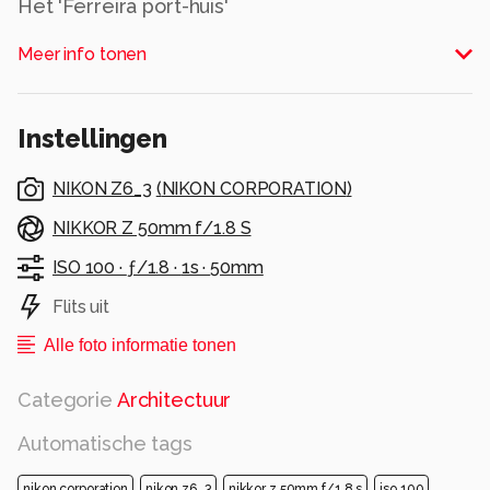
Het 'Ferreira port-huis'
Alle rechten voorbehouden
Meer info tonen
Instellingen
NIKON Z6_3
(
NIKON CORPORATION
)
NIKKOR Z 50mm f/1.8 S
ISO 100 ·
ƒ/1.8 ·
1s ·
50mm
Flits uit
Alle foto informatie tonen
Categorie
Architectuur
Automatische tags
nikon corporation
nikon z6_3
nikkor z 50mm f/1.8 s
iso 100