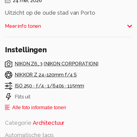
24 mei, 2026
Uitzicht op de oude stad van Porto
Alle rechten voorbehouden
Meer info tonen
Instellingen
NIKON Z6_3
(
NIKON CORPORATION
)
NIKKOR Z 24-120mm f/4 S
ISO 250 ·
ƒ/4 ·
1/640s ·
115mm
Flits uit
Alle foto informatie tonen
Categorie
Architectuur
Automatische tags