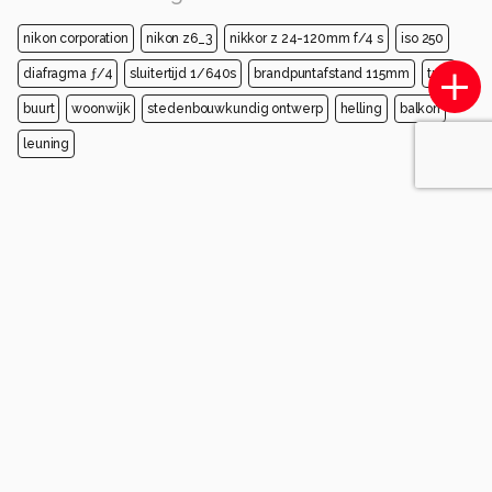
nikon corporation
nikon z6_3
nikkor z 24-120mm f/4 s
iso 250
diafragma ƒ/4
sluitertijd 1/640s
brandpuntafstand 115mm
trap
buurt
woonwijk
stedenbouwkundig ontwerp
helling
balkon
leuning
Opmerkingen
Login
of
maak een account
en discussieer mee!