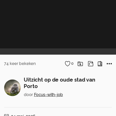
74
keer bekeken
0
Uitzicht op de oude stad van
Porto
door
Focus-with-job