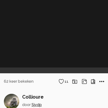
62
keer bekeken
11
Collioure
door
Sjvdp