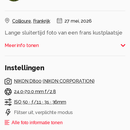
Collioure
,
Frankrijk
27 mei, 2026
Lange sluitertijd foto van een frans kustplaatsje
Alle rechten voorbehouden
Meer info tonen
Instellingen
NIKON D800
(
NIKON CORPORATION
)
24.0-70.0 mm f/2.8
ISO 50 ·
ƒ/11 ·
3s ·
36mm
Flitser uit, verplichte modus
Alle foto informatie tonen