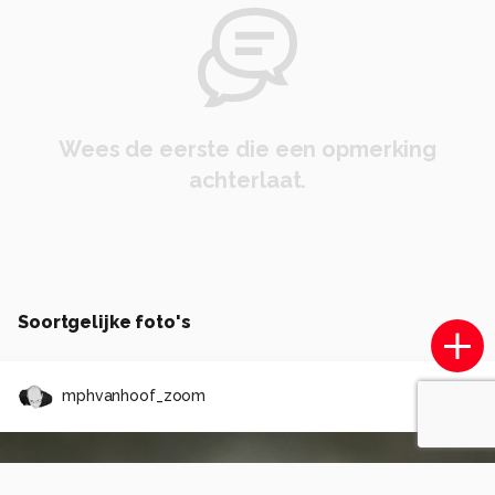
Wees de eerste die een opmerking
achterlaat.
Soortgelijke foto's
mphvanhoof_zoom