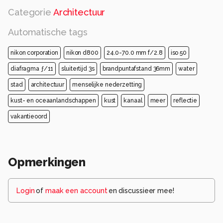
Categorie
Architectuur
Automatische tags
nikon corporation
nikon d800
24.0-70.0 mm f/2.8
iso 50
diafragma ƒ/11
sluitertijd 3s
brandpuntafstand 36mm
water
stad
architectuur
menselijke nederzetting
kust- en oceaanlandschappen
kust
kanaal
meer
reflectie
vakantieoord
Opmerkingen
Login
of
maak een account
en discussieer mee!