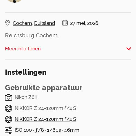
Cochem
,
Duitsland
27 mei, 2026
Reichsburg Cochem.
Meer info tonen
Nikon Z6iii, Z 24-120mm f/4 S.
Cochem (DE), 28 april 2026.
Instellingen
#cochem #rheinland_pfalz #deutschland
Gebruikte apparatuur
#germany #deutschland #visitgermany
#germanytourism
Nikon Z6iii
#reichsburg #chateau #reichsburgcochem
NIKKOR Z 24-120mm f/4 S
#castle #castlesoftheworld
#beautiful #beautifuldestinations
NIKKOR Z 24-120mm f/4 S
#nikon #nikonphotography #nikonphoto
ISO 100 ·
ƒ/8 ·
1/80s ·
46mm
#iamnikon