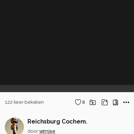
122
keer bekeken
8
Reichsburg Cochem.
door
wimjee