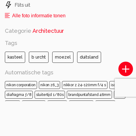
Flits uit
#zoomnl #zoomnlfeedback #cameranu_nl
#photo #photography #photooftheday
Alle foto informatie tonen
Categorie
Architectuur
Alle rechten voorbehouden
Tags
kasteel
b urcht
moezel
duitsland
Automatische tags
nikon corporation
nikon z6_3
nikkor z 24-120mm f/4 s
iso 100
diafragma ƒ/8
sluitertijd 1/80s
brandpuntafstand 46mm
muur
facade
architectuur
landgoed
stenen muur
herenhuis
kasteel
doorspoelen
middeleeuwse architectuur
metselwerk