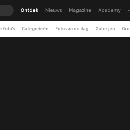
Ontdek
Nieuws
Magazine
Academy
 foto's
Categorieën
Foto van de dag
Galerijen
Gro