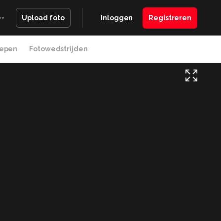
Inloggen
Registreren
Upload foto
epen
Fotowedstrijden