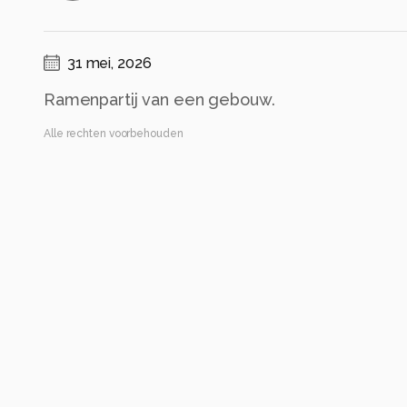
31 mei, 2026
Ramenpartij van een gebouw.
Alle rechten voorbehouden
Instellingen
NIKON Z 7_2
(
NIKON CORPORATION
)
NIKKOR Z 28-400mm f/4-8 VR
ISO 200 ·
ƒ/18 ·
1/60s ·
180mm
Flits uit
Alle foto informatie tonen