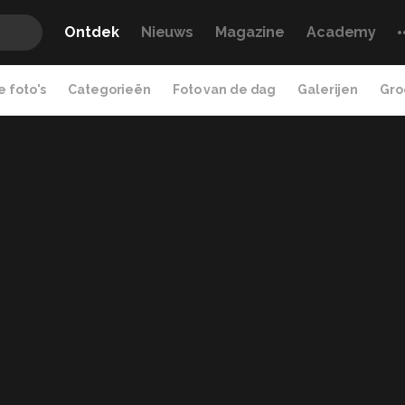
Ontdek
Nieuws
Magazine
Academy
 foto's
Categorieën
Foto van de dag
Galerijen
Gro