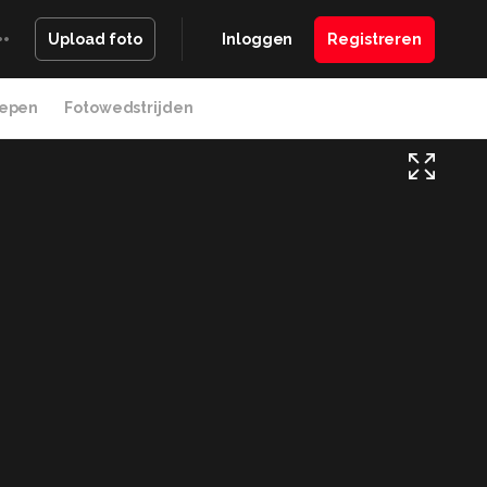
Inloggen
Registreren
Upload foto
epen
Fotowedstrijden