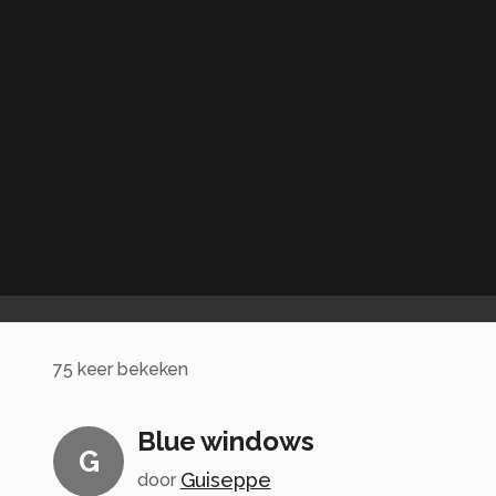
75
keer bekeken
Blue windows
G
Guiseppe
door