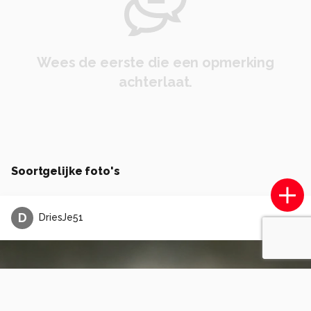
Wees de eerste die een opmerking
achterlaat.
Soortgelijke foto's
D
DriesJe51