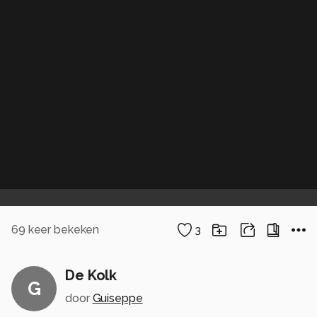
69
keer bekeken
3
De Kolk
G
door
Guiseppe