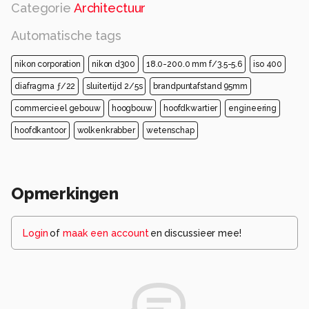
Categorie
Architectuur
Automatische tags
nikon corporation
nikon d300
18.0-200.0 mm f/3.5-5.6
iso 400
diafragma ƒ/22
sluitertijd 2/5s
brandpuntafstand 95mm
commercieel gebouw
hoogbouw
hoofdkwartier
engineering
hoofdkantoor
wolkenkrabber
wetenschap
Opmerkingen
Login
of
maak een account
en discussieer mee!