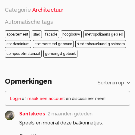
Categorie
Architectuur
Automatische tags
appartement
stad
facade
hoogbouw
metropolitaans gebied
condominium
commercieel gebouw
stedenbouwkundig ontwerp
composietmateriaal
gemengd gebruik
Opmerkingen
Sorteren op
Login
of
maak een account
en discussieer mee!
Santakees
2 maanden geleden
Speels en mooi al deze balkonnetjes.