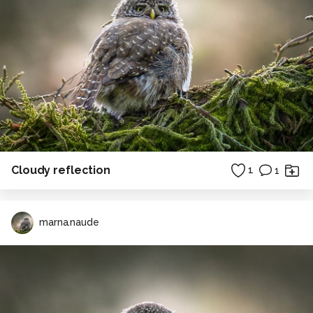
Cloudy reflection
1
1
marna.naude