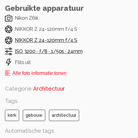
#netherlands
Gebruikte apparatuur
#kerk #jacoubuskerk #church #stad #city
#enschedecity
Nikon Z6iii
#beautiful #beautifuldestinations
NIKKOR Z 24-120mm f/4 S
#nikon #nikonphotography #nikonphoto
#iamnikon
NIKKOR Z 24-120mm f/4 S
#zoomnl #zoomnlfeedback #cameranu_nl
ISO 3200 ·
ƒ/8 ·
1/50s ·
24mm
#photo #photography #photooftheday
Flits uit
#photographylovers
Alle foto informatie tonen
Alle rechten voorbehouden
Categorie
Architectuur
Tags
kerk
gebouw
architectuur
Automatische tags