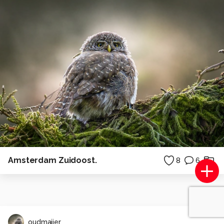
Amsterdam Zuidoost.
8
6
oudmaijer