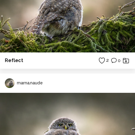
Reflect
2
0
marna.naude