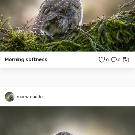
Morning softness
0
0
marna.naude