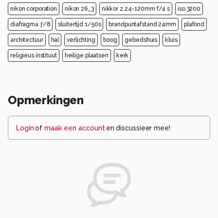
nikon corporation
nikon z6_3
nikkor z 24-120mm f/4 s
iso 3200
diafragma ƒ/8
sluitertijd 1/50s
brandpuntafstand 24mm
plafond
architectuur
hal
verlichting
boog
gebedshuis
kluis
religieus instituut
heilige plaatsen
kerk
Opmerkingen
Login
of
maak een account
en discussieer mee!