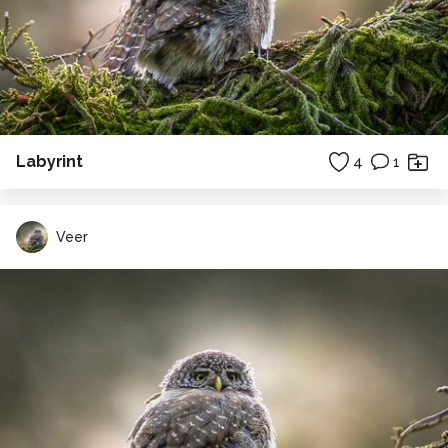
Labyrint
4
1
Veer