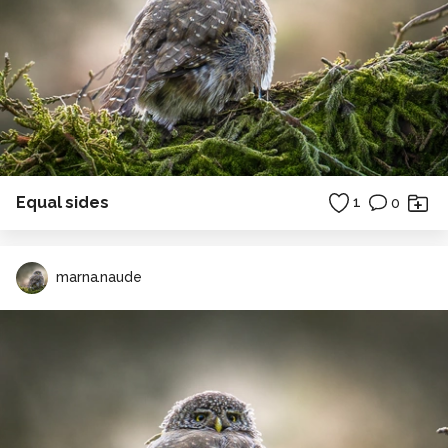
Equal sides
1
0
marna.naude