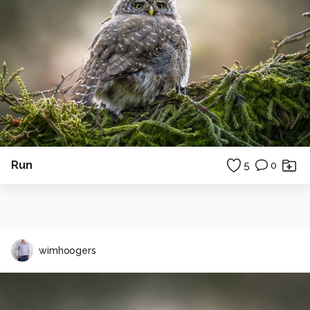
Run
5
0
wimhoogers