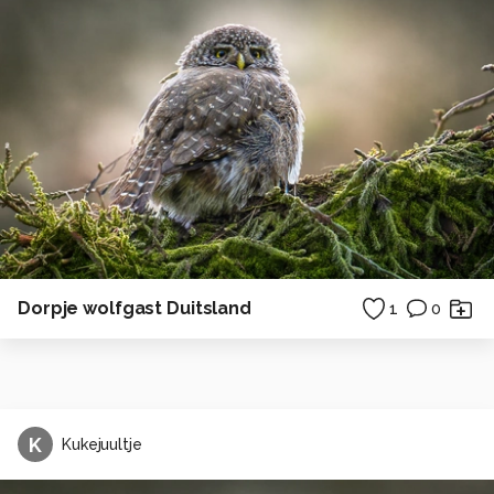
Dorpje wolfgast Duitsland
1
0
K
Kukejuultje