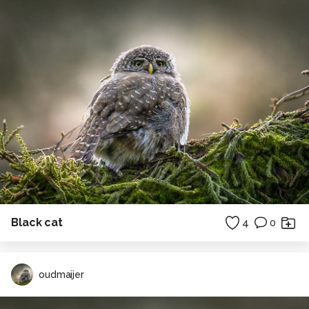
Black cat
4
0
oudmaijer