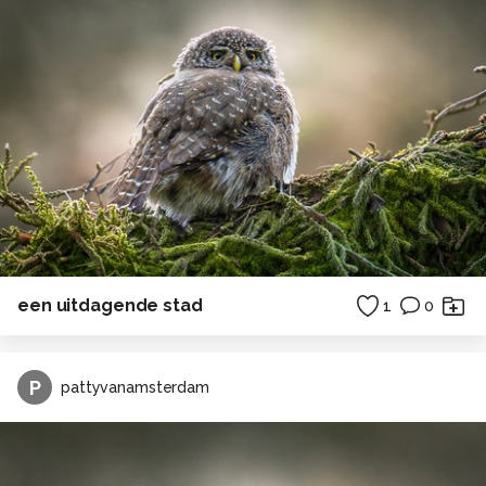
een uitdagende stad
1
0
P
pattyvanamsterdam