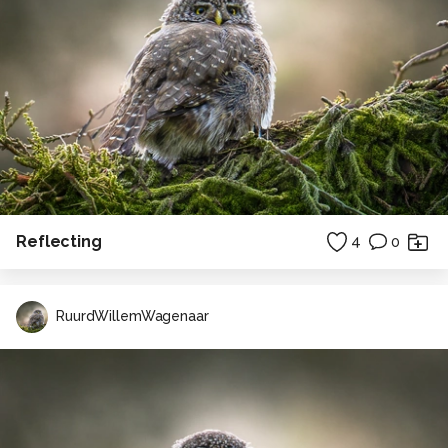
Reflecting
4
0
RuurdWillemWagenaar