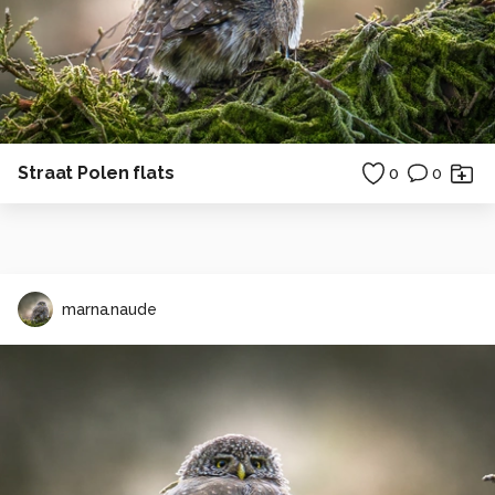
Straat Polen flats
0
0
marna.naude