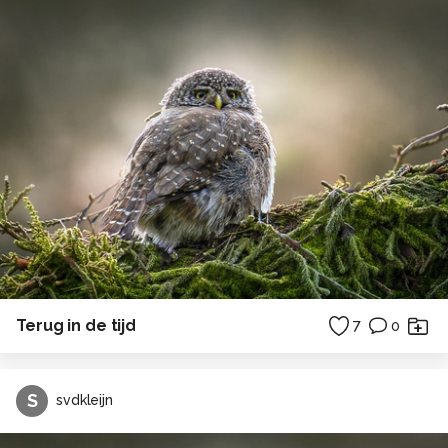
Terug in de tijd
7
0
S
svdkleijn