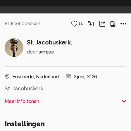
81
keer bekeken
11
St. Jacobuskerk.
door
wimjee
Enschede
,
Nederland
2 juni, 2026
St. Jacobuskerk.
Meer info tonen
Nikon Z6iii, Z 24-120mm f/4 S.
Enschede (NL), 20 mei 2026.
Instellingen
#enschede #overijssel #nederland