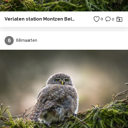
Verlaten station Montzen België
0
0
6
68maarten