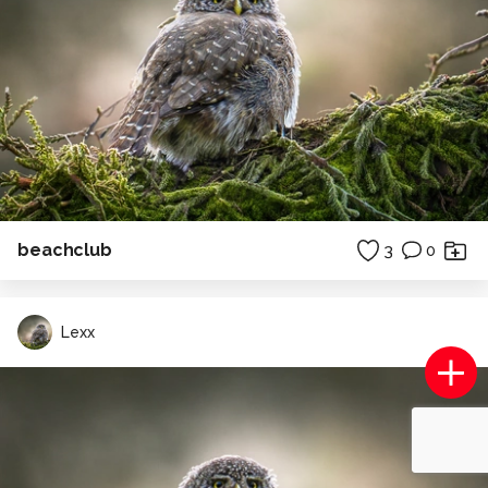
beachclub
3
0
Lexx