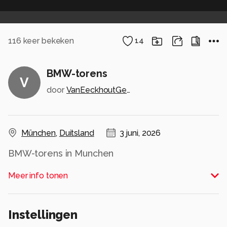
116
keer bekeken
14
BMW-torens
V
door
VanEeckhoutGeert
München
,
Duitsland
3 juni, 2026
BMW-torens in Munchen
Alle rechten voorbehouden
Meer info tonen
Instellingen