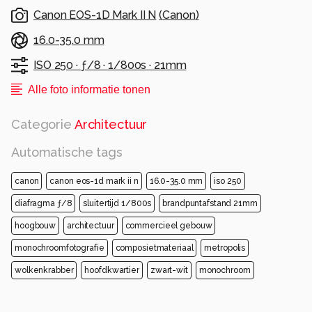
Canon EOS-1D Mark II N
(
Canon
)
16.0-35.0 mm
ISO 250 ·
ƒ/8 ·
1/800s ·
21mm
Alle foto informatie tonen
Categorie
Architectuur
Automatische tags
canon
canon eos-1d mark ii n
16.0-35.0 mm
iso 250
diafragma ƒ/8
sluitertijd 1/800s
brandpuntafstand 21mm
hoogbouw
architectuur
commercieel gebouw
monochroomfotografie
composietmateriaal
metropolis
wolkenkrabber
hoofdkwartier
zwart-wit
monochroom