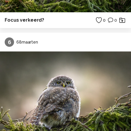
Focus verkeerd?
0
0
6
68maarten