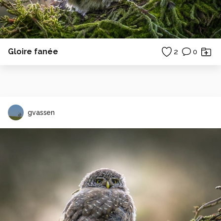
Gloire fanée
2
0
gvassen