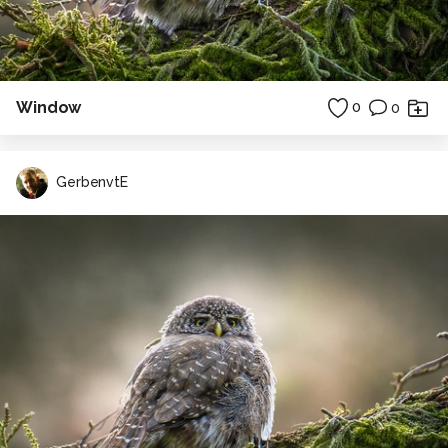
Window
0
0
GerbenvtE