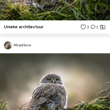
Unieke architectuur
3
2
MvanHove